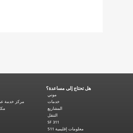
هل تحتاج إلى مساعدة؟
نهاية
محتوى
موني
الصفحة.
يتكرر
خدمات
مركز خدمة عمل
باقي
المشاريع
مكا
محتوى
التنقل
هذه
SF 311
الصفحة
معلومات إقليمية 511
في