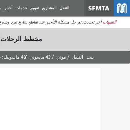
SFMTA
التنقل
المشاريع
تقويم
خدمات
أخبار
م
التنبيهات
آخر تحديث: تم حل مشكلة التأخير عند تقاطع شارع ثيرد وشارع 
مخطط الرحلات
بيت
التنقل
موني
43 ماسوني
43 ماسونيك: جداول الرحلات المغادرة إلى ميونيخ وجنيف عبر بريسيديو