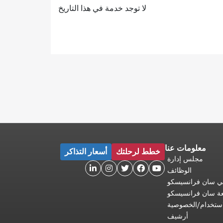
لا توجد خدمة في هذا التاريخ
معلومات عنا
خطط لرحلتك
أسعار التذاكر
مجلس إدارة





الوظائف
 في سان فرانسيسكو
عة سان فرانسيسكو
ستخدام/الخصوصية
أرشيف