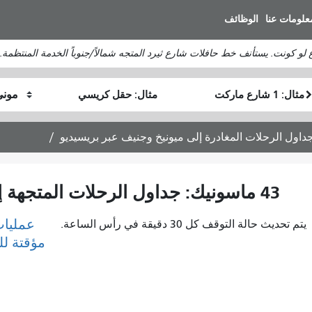
انتقل
علومات عنا
الوظائف
إلى
المحتوى
لو كونت. يستأنف خط حافلات شارع ثيرد المتجه شمالاً/جنوباً الخدمة المنتظمة.
الرئيسي
موقع
موقع
كيف
البداية
النهاية
أرغب
في
السفر
43 ماسونيك: جداول الرحلات المتجهة إلى فورت ماسون عبر بريسيديو
عمليات
يتم تحديث حالة التوقف كل 30 دقيقة في رأس الساعة.
مؤقتة ل