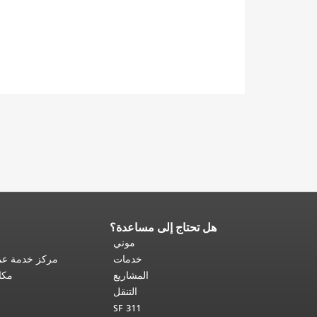
هل تحتاج إلى مساعدة؟
نهاية
محتوى
موني
الصفحة.
يتكرر
خدمات
مركز خدمة عمل
باقي
المشاريع
مكا
محتوى
التنقل
هذه
SF 311