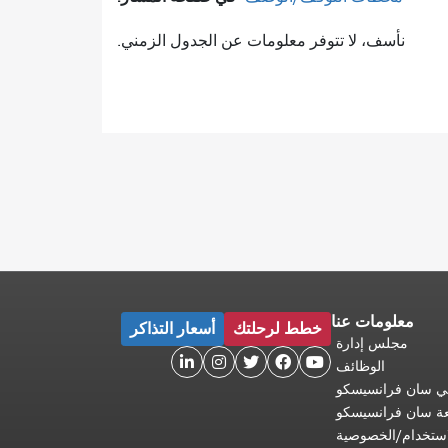
نأسف، لا تتوفر معلومات عن الجدول الزمني.
معلومات عنا
خطط لرحلتك
أسعار التذاكر
مجلس إدارة





الوظائف
 في سان فرانسيسكو
عة سان فرانسيسكو
ستخدام/الخصوصية