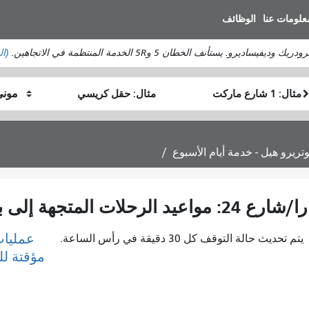
انتقل
علومات عنا
الوظائف
إلى
المحتوى
ستأنف الخطان 5 و5R الخدمة المنتظمة في الاتجاهين.
(ال
الرئيسي
موقع
موقع
كيف
البداية
النهاية
أرغب
في
السفر
عمليات
يتم تحديث حالة التوقف كل 30 دقيقة في رأس الساعة.
مؤقتة ل