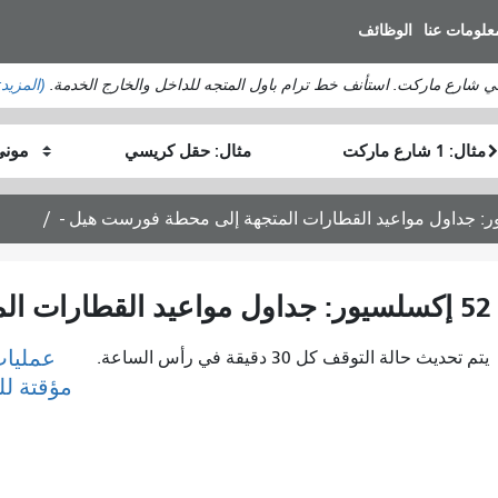
انتقل
علومات عنا
الوظائف
إلى
المحتوى
في شارع ماركت. استأنف خط ترام باول المتجه للداخل والخارج الخدمة.
(المزيد
الرئيسي
موقع
موقع
كيف
البداية
النهاية
أرغب
في
السفر
52 إكسلسيور: جداول مواعيد القطارات المتجهة إلى محطة فورست هيل -
عمليات
يتم تحديث حالة التوقف كل 30 دقيقة في رأس الساعة.
مؤقتة ل