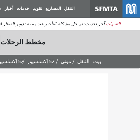
SFMTA
التنقل
المشاريع
تقويم
خدمات
أخبار
م
التنبيهات
آخر تحديث: تم حل مشكلة التأخير عند منصة تدوير القطار 
مخطط الرحلات
بيت
التنقل
موني
52 إكسلسيور
52 إكسلسيور: جداول مواعيد القطارات المتجهة إلى محطة فورست هيل -