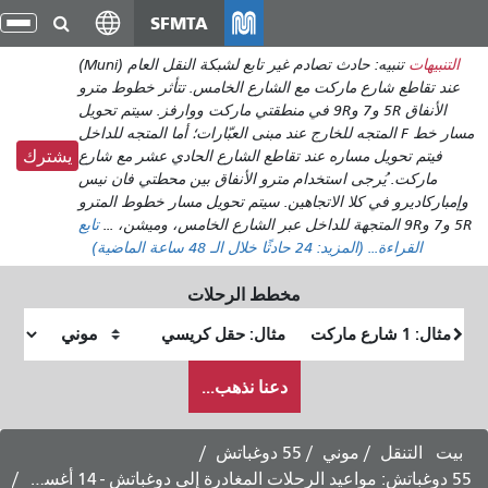
انتقل
SFMTA
تبديل
إلى
التنقل
بيهات
تنبيه: حادث تصادم غير تابع لشبكة النقل العام (Muni)
المحتوى
 تقاطع شارع ماركت مع الشارع الخامس. تتأثر خطوط مترو
الرئيسي
الأنفاق 5R و7 و9R في منطقتي ماركت ووارفز. سيتم تحويل
مسار خط F المتجه للخارج عند مبنى العبّارات؛ أما المتجه للداخل
يتم تحويل مساره عند تقاطع الشارع الحادي عشر مع شارع
يشترك
ماركت. يُرجى استخدام مترو الأنفاق بين محطتي فان نيس
ركاديرو في كلا الاتجاهين. سيتم تحويل مسار خطوط المترو
تابع
القراءة...
(المزيد:
24
حادثًا خلال الـ 48 ساعة الماضية)
مخطط الرحلات
موقع
موقع
البداية
النهاية
كيف
دعنا نذهب...
أرغب
في
السفر
التنقل
موني
55 دوغباتش