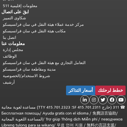
معلومات إقليمية 511
ابقَ على اتصال
شكاوى التمييز
مركز خدمة عملاء هيئة النقل في سان فرانسيسكو
مكاتب هيئة النقل في سان فرانسيسكو
اتصل بنا
معلومات عنا
مجلس إدارة
الوظائف
التعامل التجاري مع هيئة النقل في سان فرانسيسكو
مدينة ومقاطعة سان فرانسيسكو
شروط الاستخدام/الخصوصية
أرشيف
لرحلتك
أسعار التذاكر




311 (خارج SF 415.701.2311؛ TTY 415.701.2323) مساعدة لغوية مجانية
Бесплатная помощь
/
Ayuda gratis con el idioma
/
免費語言協
певод
/
Trợ giúp Thông dịch Miễn phí
/
المساعدة اللغوية المجانية
Libreng tulong para sa wikang
/
무료 언어 지원
/
無料の言語支