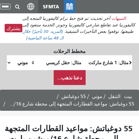
انتقل
SFMTA
تبديل
إلى
التنقل
تنبيهات
آخر تحديث: تم فتح خط ترام كاليفورنيا المتجه إلى
المحتوى
نيا عند تقاطع شارعي كاليفورنيا وجونز. الخدمة ستعود إلى
الرئيسي
يشترك
ا. توقعوا بعض التأخيرات المتبقية.
(المزيد:
30 تأخيرًا
خلال
الـ 48 ساعة الماضية)
مخطط الرحلات
موقع
موقع
البداية
النهاية
كيف
دعنا نذهب...
أرغب
في
السفر
التنقل
موني
55 دوغباتش
5 دوغباتش: مواعيد القطارات المتجهة
إلى محطة شارع 16/ميشين بارت -