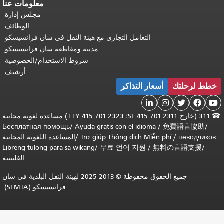
معلومات عنا
مجلس إدارة
الوظائف
التعامل التجاري مع هيئة النقل في سان فرانسيسكو
مدينة ومقاطعة سان فرانسيسكو
شروط الاستخدام/الخصوصية
أرشيف
رحلتك
أسعار التذاكر



311 (خارج SF 415.701.2311؛ TTY 415.701.2323) مساعدة لغوية مجانية
Бесплатная помощь
/
Ayuda gratis con el idioma
/
免費語言協
певод
/
Trợ giúp Thông dịch Miễn phí
/
المساعدة اللغوية المجانية
Libreng tulong para sa wikang
/
무료 언어 지원
/
無料の言語支
الفلبينية
جميع الحقوق محفوظة © 2013-2025 لهيئة النقل البلدية في سان
فرانسيسكو (SFMTA).