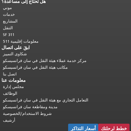
هل تحتاج إلى مساعدة؟
نهاية محتوى الصفحة.
يتكرر باقي محتوى
هذه الصفحة في كل صفحة.
العودة إلى
موني
أعلى المحتوى الرئيسي
.
خدمات
المشاريع
التنقل
SF 311
معلومات إقليمية 511
ابقَ على اتصال
شكاوى التمييز
مركز خدمة عملاء هيئة النقل في سان فرانسيسكو
مكاتب هيئة النقل في سان فرانسيسكو
اتصل بنا
معلومات عنا
مجلس إدارة
الوظائف
التعامل التجاري مع هيئة النقل في سان فرانسيسكو
مدينة ومقاطعة سان فرانسيسكو
شروط الاستخدام/الخصوصية
أرشيف
خطط لرحلتك
أسعار التذاكر