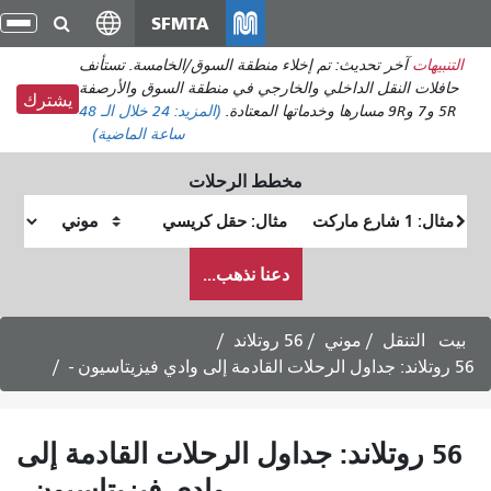
انتقل
SFMTA
تبدي
إلى
التن
التنبيهات
آخر تحديث: تم إخلاء منطقة السوق/الخامسة. تستأنف
المحتوى
حافلات النقل الداخلي والخارجي في منطقة السوق والأرصفة
الرئيسي
يشترك
5R و7 و9R مسارها وخدماتها المعتادة.
(المزيد:
24
خلال الـ 48
ساعة الماضية)
مخطط الرحلات
موقع
موقع
البداية
النهاية
كيف
دعنا نذهب...
أرغب
في
السفر
بيت
التنقل
موني
56 روتلاند
56 روتلاند: جداول الرحلات القادمة إلى وادي فيزيتاسيون -
56 روتلاند: جداول الرحلات القادمة إلى
وادي فيزيتاسيون -