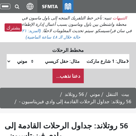
انتقل
SFMTA
تبدي
إلى
التن
التنبيهات
تنبيه: تأخر خط التلفريك المتجه إلى باول ماسون في
المحتوى
محطة واشنطن بين باول وماسون بسبب أعمال إدارة الإطفاء
الرئيسي
يشترك
في سان فرانسيسكو. سيتم تحديث المعلومات لاحقًا.
(المزيد:
٢١
حالة
خلال الـ ٤٨ ساعة الماضية)
مخطط الرحلات
موقع
موقع
البداية
النهاية
كيف
دعنا نذهب...
أرغب
في
السفر
بيت
التنقل
موني
56 روتلاند
56 روتلاند: جداول الرحلات القادمة إلى وادي فيزيتاسيون -
56 روتلاند: جداول الرحلات القادمة إلى
وادي فيزيتاسيون -