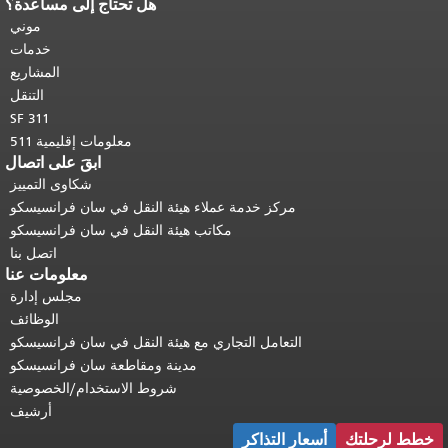
هل تحتاج إلى مساعدة؟
نهاية محتوى الصفحة.
يتكرر باقي محتوى
هذه الصفحة في كل صفحة.
العودة إلى
موني
أعلى المحتوى الرئيسي
.
خدمات
المشاريع
التنقل
SF 311
معلومات إقليمية 511
ابقَ على اتصال
شكاوى التمييز
مركز خدمة عملاء هيئة النقل في سان فرانسيسكو
مكاتب هيئة النقل في سان فرانسيسكو
اتصل بنا
معلومات عنا
مجلس إدارة
الوظائف
التعامل التجاري مع هيئة النقل في سان فرانسيسكو
مدينة ومقاطعة سان فرانسيسكو
شروط الاستخدام/الخصوصية
أرشيف
خطط لرحلتك
أسعار التذاكر