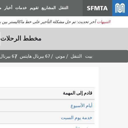
SFMTA
التنقل
المشاريع
تقويم
خدمات
أخبار
م
التنبيهات
آخر تحديث: تم حل مشكلة التأخير على خط ماكاليستر بين برودريك وديفيساديرو. ي
مخطط الرحلات
بيت
التنقل
موني
67 بيرنال هايتس
67 بيرنال هايتس: مواعيد الرحلات المتجهة إلى ذا ميشن -
قادم إلى المهمة
أيام الأسبوع
خدمة يوم السبت