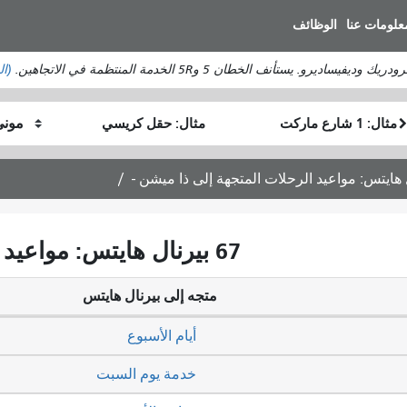
انتقل
علومات عنا
الوظائف
إلى
المحتوى
ستأنف الخطان 5 و5R الخدمة المنتظمة في الاتجاهين.
(ال
الرئيسي
موقع
موقع
كيف
البداية
النهاية
أرغب
في
السفر
67 بيرنال هايتس: مواعيد الرحلات المتجهة إلى ذا ميشن -
متجه إلى بيرنال هايتس
أيام الأسبوع
خدمة يوم السبت