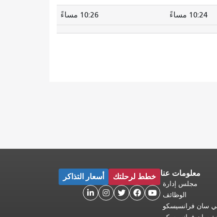
10:24 مساءً
10:26 مساءً
معلومات عنا
خطط لرحلتك
أسعار التذاكر
مجلس إدارة





الوظائف
 في سان فرانسيسكو