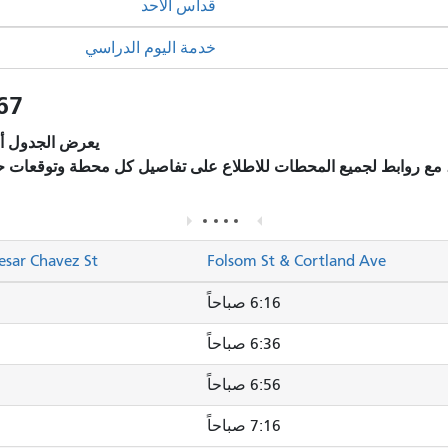
قداس الأحد
خدمة اليوم الدراسي
67 بيرنال هايتس: الجداول ال
يعرض الجدول أد
، مع روابط لجميع المحطات للاطلاع على تفاصيل كل محطة وتوقعات ح
esar Chavez St
Folsom St & Cortland Ave
6:16 صباحاً
6:36 صباحاً
6:56 صباحاً
7:16 صباحاً