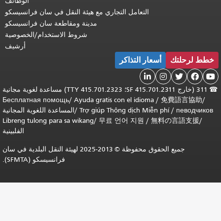
الوظائف
التعامل التجاري مع هيئة النقل في سان فرانسيسكو
مدينة ومقاطعة سان فرانسيسكو
شروط الاستخدام/الخصوصية
أرشيف
خطط لرحلتك
أسعار التذاكر





311 (خارج SF 415.701.2311؛ TTY 415.701.2323) مساعدة لغوية مجانية
Бесплатная помощь
/
Ayuda gratis con el idioma
/
免費語言協助
/
певодчиков
/
Trợ giúp Thông dịch Miễn phí
/
المساعدة اللغوية المجانية
Libreng tulong para sa wikang
/
무료 언어 지원
/
無料の言語支援
/
الفلبينية
جميع الحقوق محفوظة © 2013-2025 لهيئة النقل البلدية في سان
فرانسيسكو (SFMTA).