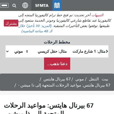
انتقل
SFMTA
تبدي
إلى
التن
التنبيهات
آخر تحديث: تم فتح خط ترام كاليفورنيا المتجه إلى
المحتوى
كاليفورنيا عند تقاطع شارعي كاليفورنيا وجونز. الخدمة ستعود إلى
الرئيسي
يشترك
طبيعتها. توقعوا بعض التأخيرات المتبقية.
(المزيد:
30 تأخيرًا
خلال
الـ 48 ساعة الماضية)
مخطط الرحلات
موقع
موقع
البداية
النهاية
كيف
دعنا نذهب...
أرغب
في
السفر
بيت
التنقل
موني
67 بيرنال هايتس
67 بيرنال هايتس: مواعيد الرحلات المتجهة إلى ذا ميشن -
67 بيرنال هايتس: مواعيد الرحلات
المتجهة إلى ذا ميشن -