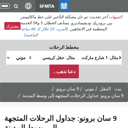
انتقل
SFMTA
تبد
إلى
الت
التنبيهات
آخر تحديث: تم حل مشكلة التأخير على خط ماكاليستر
المحتوى
بين برودريك وديفيساديرو. يستأنف الخطان 5 و5R الخدمة
الرئيسي
يشترك
المنتظمة في الاتجاهين.
(المزيد:
25
خلال الـ 48 ساعة
الماضية)
مخطط الرحلات
موقع
موقع
البداية
النهاية
كيف
دعنا نذهب...
أرغب
في
السفر
بيت
التنقل
موني
9 سان برونو
9 سان برونو: جداول الرحلات المتجهة إلى وسط المدينة
9 سان برونو: جداول الرحلات المتجهة
إلى وسط المدينة