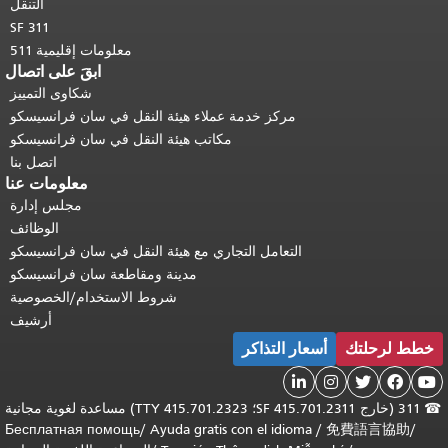
التنقل
SF 311
معلومات إقليمية 511
ابقَ على اتصال
شكاوى التمييز
مركز خدمة عملاء هيئة النقل في سان فرانسيسكو
مكاتب هيئة النقل في سان فرانسيسكو
اتصل بنا
معلومات عنا
مجلس إدارة
الوظائف
التعامل التجاري مع هيئة النقل في سان فرانسيسكو
مدينة ومقاطعة سان فرانسيسكو
شروط الاستخدام/الخصوصية
أرشيف
خطط لرحلتك
أسعار التذاكر





☎
311 (خارج SF 415.701.2311؛ TTY 415.701.2323) مساعدة لغوية مجانية
Бесплатная помощь
/
Ayuda gratis con el idioma
/
免費語言協助
/