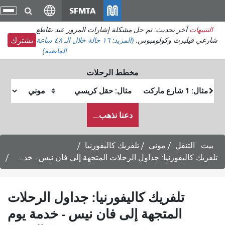
انتقل
SFMTA
تبدي
إلى
التن
التنبيهات
آخر تحديث: تم حل مشكلة إشارات المرور عند تقاطع
المحتوى
شارعي فيلبرت وكولومبوس.
(المزيد:
١٦ حالة
خلال الـ ٤٨ ساعة
يشترك
الرئيسي
الماضية)
مخطط الرحلات
موقع
موقع
البداية
النهاية
كيف
دعنا نذهب...
أرغب
في
السفر
بيت
التنقل
موني
تلفريك كاليفورنيا
تلفريك كاليفورنيا: جداول الرحلات المتجهة إلى فان نيس - خدمة يوم السبت
تلفريك كاليفورنيا: جداول الرحلات
المتجهة إلى فان نيس - خدمة يوم