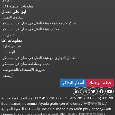
SF 311
معلومات إقليمية 511
ابقَ على اتصال
شكاوى التمييز
مركز خدمة عملاء هيئة النقل في سان فرانسيسكو
مكاتب هيئة النقل في سان فرانسيسكو
اتصل بنا
معلومات عنا
مجلس إدارة
الوظائف
التعامل التجاري مع هيئة النقل في سان فرانسيسكو
مدينة ومقاطعة سان فرانسيسكو
شروط الاستخدام/الخصوصية
أرشيف
خطط لرحلتك
أسعار التذاكر





311 (خارج SF 415.701.2311؛ TTY 415.701.2323) مساعدة لغوية مجانية
Бесплатная помощь
/
Ayuda gratis con el idioma
/
免費語言協助
/
певодчиков
/
Trợ giúp Thông dịch Miễn phí
/
المساعدة اللغوية المجانية
Libreng tulong para sa wikang
/
무료 언어 지원
/
無料の言語支援
/