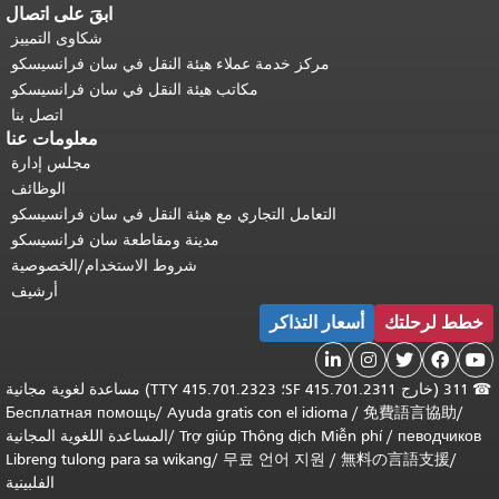
ابقَ على اتصال
شكاوى التمييز
مركز خدمة عملاء هيئة النقل في سان فرانسيسكو
مكاتب هيئة النقل في سان فرانسيسكو
اتصل بنا
معلومات عنا
مجلس إدارة
الوظائف
التعامل التجاري مع هيئة النقل في سان فرانسيسكو
مدينة ومقاطعة سان فرانسيسكو
شروط الاستخدام/الخصوصية
أرشيف
خطط لرحلتك
أسعار التذاكر





311 (خارج SF 415.701.2311؛ TTY 415.701.2323) مساعدة لغوية مجانية
Бесплатная помощь
/
Ayuda gratis con el idioma
/
免費語言協助
/
певодчиков
/
Trợ giúp Thông dịch Miễn phí
/
المساعدة اللغوية المجانية
Libreng tulong para sa wikang
/
무료 언어 지원
/
無料の言語支援
/
الفلبينية