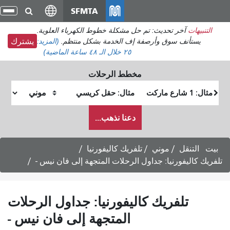
انتقل
SFMTA
تبدي
إلى
التن
التنبيهات
آخر تحديث: تم حل مشكلة خطوط الكهرباء العلوية.
المحتوى
يستأنف سوق وأرصفة إف الخدمة بشكل منتظم.
(المزيد:
يشترك
الرئيسي
٢٥
خلال الـ ٤٨ ساعة الماضية)
مخطط الرحلات
موقع
موقع
البداية
النهاية
كيف
دعنا نذهب...
أرغب
في
السفر
بيت
التنقل
موني
تلفريك كاليفورنيا
تلفريك كاليفورنيا: جداول الرحلات المتجهة إلى فان نيس -
تلفريك كاليفورنيا: جداول الرحلات
المتجهة إلى فان نيس -