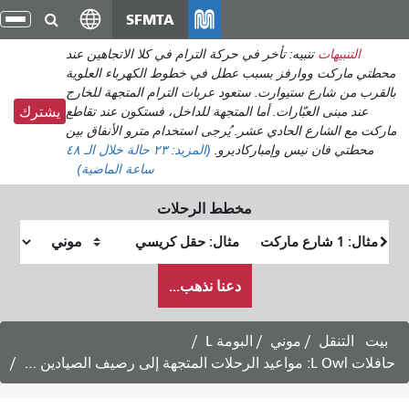
انتقل
SFMTA
تبديل
إلى
التنقل
تنبيه: تأخر في حركة الترام في كلا الاتجاهين عند
المحتوى
وارفز بسبب عطل في خطوط الكهرباء العلوية
الرئيسي
 ستيوارت. ستعود عربات الترام المتجهة للخارج
لعبّارات. أما المتجهة للداخل، فستكون عند تقاطع
يشترك
ع الحادي عشر. يُرجى استخدام مترو الأنفاق بين
نيس وإمباركاديرو.
(المزيد:
٢٣ حالة
خلال الـ ٤٨
ساعة الماضية)
مخطط الرحلات
موقع
موقع
البداية
النهاية
كيف
دعنا نذهب...
أرغب
في
السفر
موني
البومة L