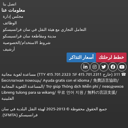
اتصل بنا
معلومات عنا
مجلس إدارة
الوظائف
التعامل التجاري مع هيئة النقل في سان فرانسيسكو
مدينة ومقاطعة سان فرانسيسكو
شروط الاستخدام/الخصوصية
أرشيف
أسعار التذاكر


311 (خارج SF 415.701.2311؛ TTY 415.701.2323) مساعدة لغوية مجانية
Бесплатная помощь
/
Ayuda gratis con el idioma
/
免
Trợ giúp Thông dịch Miễn phí
/
المساعدة اللغوية المجانية
Libreng tulong para sa wikang
/
무료 언어 지원
/
無料の
الفلبينية
جميع الحقوق محفوظة © 2013-2025 لهيئة النقل البلدية في سان
فرانسيسكو (SFMTA).