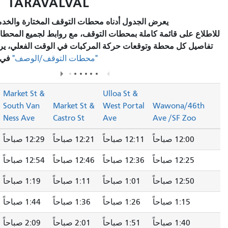
TARAVALVAL
يعرض الجدول أدناه محطات التوقف المختارة والخدمة المخطط لها.
قائمة كاملة بمحطات التوقف، مع روابط لجميع المحطات للاطلاع على
محطة وتوقعات حركة المركبات في الوقت الفعلي، يرجى زيارة قسم
في صفحة المسار.
"محطات التوقف/الوصف"
Don Chee
Market St &
Ulloa St &
Way/Steua
South Van
Market St &
West Portal
Wawon
rt St
Ness Ave
Castro St
Ave
Ave /S
ً
12:11 صباحاً
12:21 صباحاً
12:29 صباحاً
12:41 صباحاً
ً
12:36 صباحاً
12:46 صباحاً
12:54 صباحاً
1:06 صباحاً
ً
1:01 صباحاً
1:11 صباحاً
1:19 صباحاً
1:31 صباحاً
اً
1:26 صباحاً
1:36 صباحاً
1:44 صباحاً
1:56 صباحاً
اً
1:51 صباحاً
2:01 صباحاً
2:09 صباحاً
2:21 صباحاً