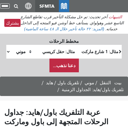
انتقل
SFMTA
تبد
إلى
الت
التنبيهات
آخر تحديث: تم حل مشكلة التأخير قرب تقاطع الشارع
المحتوى
التاسع عشر وهولواي. يستأنف خط أوشن فيو المتجه إلى الداخل
يشترك
الرئيسي
خدماته.
(المزيد:
٢٢ حالة تأخير
خلال الـ ٤٨ ساعة الماضية)
مخطط الرحلات
موقع
موقع
البداية
النهاية
كيف
دعنا نذهب...
أرغب
في
السفر
بيت
التنقل
موني
تلفريك باول / هايد
تلفريك باول/هايد: الجداول الزمنية
عربة التلفريك باول/هايد: جداول
الرحلات المتجهة إلى باول وماركت