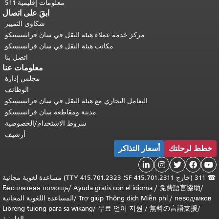
معلومات إقليمية 511
ابقَ على اتصال
شكاوى التمييز
مركز خدمة عملاء هيئة النقل في سان فرانسيسكو
مكاتب هيئة النقل في سان فرانسيسكو
اتصل بنا
معلومات عنا
مجلس إدارة
الوظائف
التعامل التجاري مع هيئة النقل في سان فرانسيسكو
مدينة ومقاطعة سان فرانسيسكو
شروط الاستخدام/الخصوصية
أرشيف
خطط لرحلتك
أسعار التذاكر





☎
311 (خارج SF 415.701.2311؛ TTY 415.701.2323) مساعدة لغوية مجانية
Бесплатная помощь
/
Ayuda gratis con el idioma
/
免費語言協助
/
певодчиков
/
Trợ giúp Thông dịch Miễn phí
/
المساعدة اللغوية المجانية
Libreng tulong para sa wikang
/
무료 언어 지원
/
無料の言語支援
/
الفلبينية