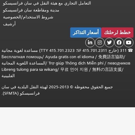
التعامل التجاري مع هيئة النقل في سان فرانسيسكو
مدينة ومقاطعة سان فرانسيسكو
شروط الاستخدام/الخصوصية
أرشيف
خطط لرحلتك
أسعار التذاكر





☎
311 (خارج SF 415.701.2311؛ TTY 415.701.2323) مساعدة لغوية مجانية
Бесплатная помощь
/
Ayuda gratis con el idioma
/
免費語言協助
/
певодчиков
/
Trợ giúp Thông dịch Miễn phí
/
المساعدة اللغوية المجانية
Libreng tulong para sa wikang
/
무료 언어 지원
/
無料の言語支援
/
الفلبينية
جميع الحقوق محفوظة © 2013-2025 لهيئة النقل البلدية في سان
فرانسيسكو (SFMTA).