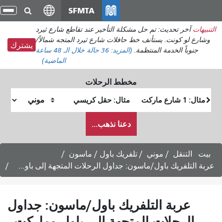
انتقل
SFMTA
تبد
إلى
الت
التنبيهات
آخر تحديث: تم حل مشكلة التأخير عند تقاطع شارع ثيرد
المحتوى
وشارع لو كونت. يستأنف خط حافلات شارع ثيرد المتجه شمالاً/
الرئيسي
يشترك
جنوباً الخدمة المنتظمة.
(المزيد:
36 حالة
خلال الـ 48 ساعة
الماضية)
مخطط الرحلات
موقع
موقع
البداية
النهاية
كيف
دعنا نذهب...
أرغب
في
السفر
بيت
التنقل
موني
تلفريك باول / ماسون
عربة التلفريك باول/ماسون: جداول الرحلات المتجهة إلى باول وماركت -
عربة التلفريك باول/ماسون: جداول
الرحلات المتجهة إلى باول وماركت -