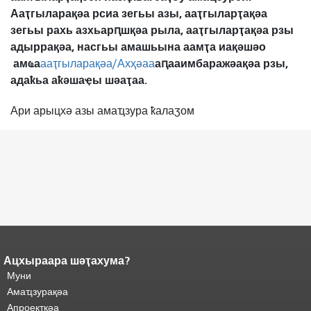
Ааҭгыларақәа рсиа зегьы азы, ааҭгыларҭақәа
зегьы рахь азхьарԥшқәа рыла, ааҭгыларҭақәа рзы
адыррақәа, насгьы амашьына аамҭа иақәшәо ​​
амҩа
аԥааимбаражәақәа рзы,
ааҭгыларақәа/Ахҳәаа
адаҟьа аҟәшаҿы шәаҭаа.
Ари арыцхә азы амаҵзура ҟалаӡом
Ацхыраара шәҭахума?
Ари
Адаҟьа аҵакы анҵәамҭа.
Муни
адаҟьа иаанхаз даҟьацыԥхьаӡа
Аҵакы хада ахыхь
иқәҵәиаахоит.
Амаҵзурақәа
"
шәхынҳәы.
Апроектқәа