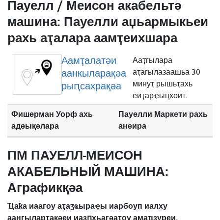
Пауелл / Меисон акабельтә
машина: Пауелли аџьармыкьеи
рахь аҭалара аамҭеихшара
Аамҭалатәи
Ааҭгылара
аанкыларақәа
аҭагылазаашьа 30
минуҭ рышьҭахь
рыԥсахрақәа
еиҭарҿыцхоит.
Фишерман Уорф ахь
Пауелли Маркети рахь
адәықәлара
анеира
ПМ ПАУЕЛЛ-МЕИСОН
АКАБЕЛЬНЫЙ МАШИНА:
Аграфикқәа
Ҵаҟа иаагоу аҭаӡҩыраҿы иарбоуп иалху
аангыларҭақәеи иазԥхьагәаҭоу амаҵзуреи.