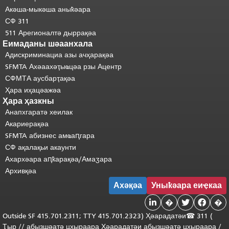
Акәша-мыкәша аныҟәара
СФ 311
511 Арегионалтә дыррақәа
Еимаданы шәаанхала
Адискриминациа азы ачҳарақәа
SFMTA Ахәаахәҭыҩцәа рзы Ацентр
СФМТА аусбарҭақәа
Ҳара иҳацәажәа
Ҳара ҳазкны
Анапхгаратә хеилак
Акариерақәа
SFMTA абизнес амҩаԥгара
СФ ақалақьи акаунти
Ахархәара аԥҟарақәа/Амаӡара
Архивқәа
Ахәқәа
Уныҟәара еиҿкаа

�


�
Outside
SF 415.701.2311; TTY 415.701.2323) Ҳәарадатәи
☎ 311 (
Ҭыр
/
/
абызшәатә
цхыраара
Ҳәарадатәи
абызшәатә цхыраара
/