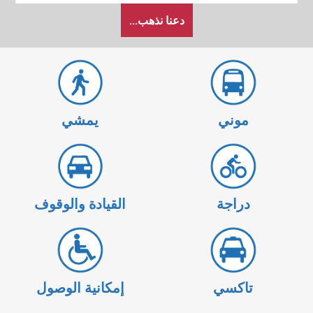
كيف
دعنا نذهب...
أرغب
في
السفر
موني
يمشي
دراجة
القيادة والوقوف
تاكسي
إمكانية الوصول