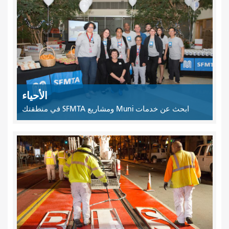
الأحياء
ابحث عن خدمات Muni ومشاريع SFMTA في منطقتك