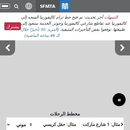
انتقل
SFMTA
تبد
إلى
الت
التنبيهات
آخر تحديث: تم فتح خط ترام كاليفورنيا المتجه إلى
المحتوى
كاليفورنيا عند تقاطع شارعي كاليفورنيا وجونز. الخدمة ستعود إلى
الرئيسي
يشترك
طبيعتها. توقعوا بعض التأخيرات المتبقية.
(المزيد:
30 تأخيرًا
خلال
الـ 48 ساعة الماضية)
أوتسايد لاندز 7-9 أغسطس
مخطط الرحلات
موقع
موقع
البداية
النهاية