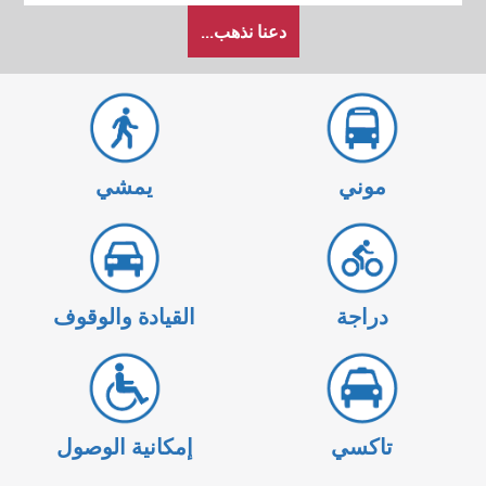
كيف
دعنا نذهب...
أرغب
في
السفر
موني
يمشي
دراجة
القيادة والوقوف
تاكسي
إمكانية الوصول