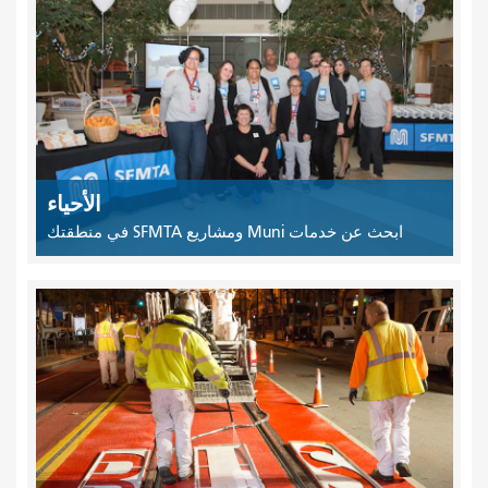
الأحياء
ابحث عن خدمات Muni ومشاريع SFMTA في منطقتك