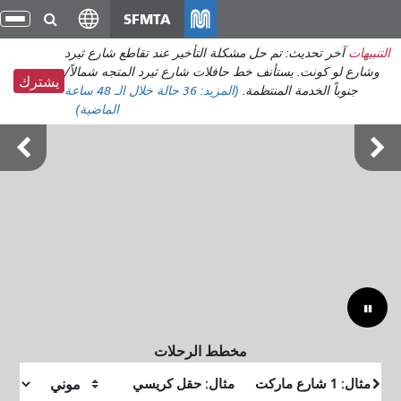
انتقل
SFMTA
تبد
إلى
الت
التنبيهات
آخر تحديث: تم حل مشكلة التأخير عند تقاطع شارع ثيرد
المحتوى
وشارع لو كونت. يستأنف خط حافلات شارع ثيرد المتجه شمالاً/
الرئيسي
يشترك
جنوباً الخدمة المنتظمة.
(المزيد:
36 حالة
خلال الـ 48 ساعة
الماضية)
أوتسايد لاندز 7-9 أغسطس
مخطط الرحلات
موقع
موقع
البداية
النهاية