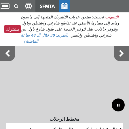
انتقل
SFMTA
تبد
إلى
الت
التنبيهات
تحديث: ستعود عربات التلفريك المتجهة إلى ماسون
المحتوى
وهايد إلى مسارها الأصلي عند تقاطع شارعي واشنطن وباول.
الرئيسي
وتتوفر حافلات نقل لتوفير الخدمة على طول شارع باول بين
يشترك
شارعي واشنطن وإيليس.
(المزيد:
30
خلال الـ 48 ساعة
الماضية)
أوتسايد لاندز 7-9 أغسطس
مخطط الرحلات
موقع
موقع