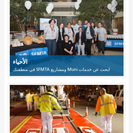
الأحياء
ابحث عن خدمات Muni ومشاريع SFMTA في منطقتك