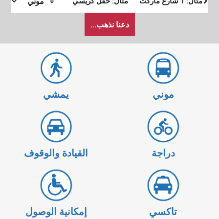
البداية
النهاية
كيف
دعنا نذهب...
أرغب
في
السفر
موني
يمشي
دراجة
القيادة والوقوف
تاكسي
إمكانية الوصول