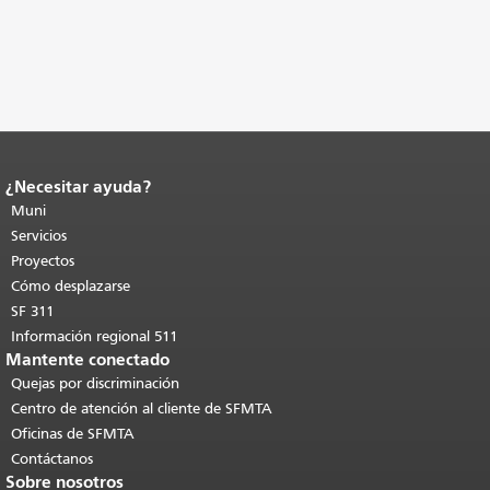
¿Necesitar ayuda?
Fin del contenido de la página.
El resto
de esta página se repite en todas las
Muni
páginas.
Volver al principio del
Servicios
contenido principal
.
Proyectos
Cómo desplazarse
SF 311
Información regional 511
Mantente conectado
Quejas por discriminación
Centro de atención al cliente de SFMTA
Oficinas de SFMTA
Contáctanos
Sobre nosotros