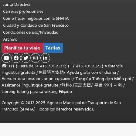
Junta Directiva
Carreras profesionales
Cómo hacer negocios con la SFMTA
Ciudad y Condado de San Francisco
Condiciones de uso/Privacidad
Archivo
Planifica tu viaje
Tarifas





☎
311 (Fuera de SF 415.701.2311; TTY 415.701.2323) Asistencia
lingüística gratuita /
免費語言協助
/
Ayuda gratis con el idioma
/
Бесплатная помощь переводчиков
/
Trợ giúp Thông dịch Miễn phí
/
Assistance linguistique gratuite
/
無料の言語支援
/
무료 언어 지원
/
Libreng tulong para sa wikang Filipino
Copyright © 2013-2025 Agencia Municipal de Transporte de San
Francisco (SFMTA). Todos los derechos reservados.