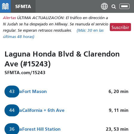
Pasar
SFMTA
Alt
al
nav
Alertas
ÚLTIMA ACTUALIZACIÓN: El tráfico en dirección a
contenido
N Judah se ha despejado en Hillway. Se reanuda el servicio
principal
Suscribir
regular. Se esperan retrasos residuales.
(Más:
30
en las
últimas 48 horas)
Laguna Honda Blvd & Clarendon
Ave (#15243)
SFMTA.com/15243
a
Fort Mason
6, 20
min
43
a
California + 6th Ave
9, 11
min
44
a
Forest Hill Station
23, 53
min
36