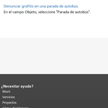
Denunciar grafitis en una parada de autobús.
En el campo Objeto, seleccione "Parada de autobús".
¿Necesitar ayuda?
Fin del contenido de la página.
El resto
de esta página se repite en todas las
Muni
páginas.
Volver al principio del
Servicios
contenido principal
.
Proyectos