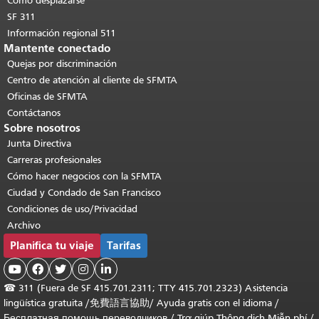
Cómo desplazarse
SF 311
Información regional 511
Mantente conectado
Quejas por discriminación
Centro de atención al cliente de SFMTA
Oficinas de SFMTA
Contáctanos
Sobre nosotros
Junta Directiva
Carreras profesionales
Cómo hacer negocios con la SFMTA
Ciudad y Condado de San Francisco
Condiciones de uso/Privacidad
Archivo
Planifica tu viaje
Tarifas





☎
311 (Fuera de SF 415.701.2311; TTY 415.701.2323) Asistencia
lingüística gratuita /
免費語言協助
/
Ayuda gratis con el idioma
/
Бесплатная помощь переводчиков
/
Trợ giúp Thông dịch Miễn phí
/