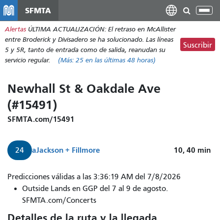
Pasar
SFMTA
Alt
al
nav
Alertas
ÚLTIMA ACTUALIZACIÓN: El retraso en McAllister
contenido
entre Broderick y Divisadero se ha solucionado. Las líneas
principal
Suscribir
5 y 5R, tanto de entrada como de salida, reanudan su
servicio regular.
(Más:
25
en las últimas 48 horas)
Newhall St & Oakdale Ave
(#15491)
SFMTA.com/15491
a
Jackson + Fillmore
10, 40
min
24
Predicciones válidas a las 3:36:19 AM del 7/8/2026
Outside Lands en GGP del 7 al 9 de agosto.
SFMTA.com/Concerts
Detalles de la ruta y la llegada