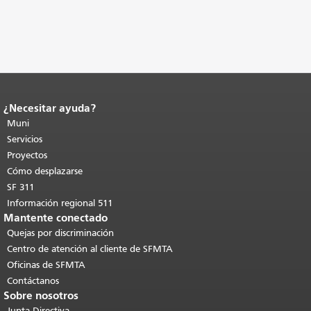
¿Necesitar ayuda?
Fin del contenido de la página.
El resto
de esta página se repite en todas las
Muni
páginas.
Volver al principio del
Servicios
contenido principal
.
Proyectos
Cómo desplazarse
SF 311
Información regional 511
Mantente conectado
Quejas por discriminación
Centro de atención al cliente de SFMTA
Oficinas de SFMTA
Contáctanos
Sobre nosotros
Junta Directiva