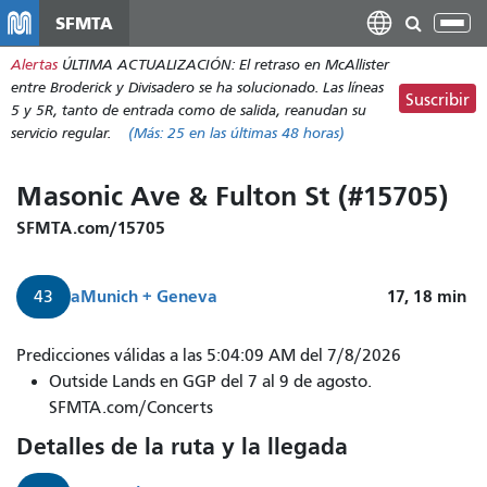
Pasar
SFMTA
Alt
al
nav
Alertas
ÚLTIMA ACTUALIZACIÓN: El retraso en McAllister
contenido
entre Broderick y Divisadero se ha solucionado. Las líneas
principal
Suscribir
5 y 5R, tanto de entrada como de salida, reanudan su
servicio regular.
(Más:
25
en las últimas 48 horas)
Masonic Ave & Fulton St (#15705)
SFMTA.com/15705
a
Munich + Geneva
17, 18
min
43
Predicciones válidas a las 5:04:09 AM del 7/8/2026
Outside Lands en GGP del 7 al 9 de agosto.
SFMTA.com/Concerts
Detalles de la ruta y la llegada