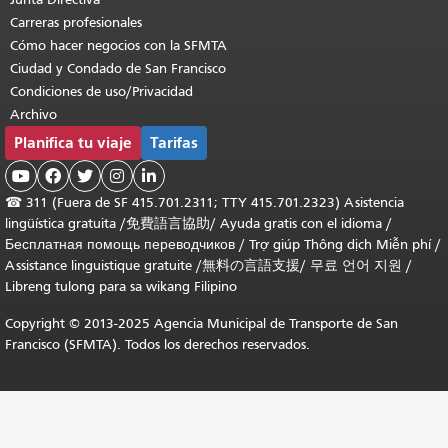
Carreras profesionales
Cómo hacer negocios con la SFMTA
Ciudad y Condado de San Francisco
Condiciones de uso/Privacidad
Archivo
Planifica tu viaje
Tarifas





☎
311 (Fuera de SF 415.701.2311; TTY 415.701.2323) Asistencia
lingüística gratuita /
免費語言協助
/
Ayuda gratis con el idioma
/
Бесплатная помощь переводчиков
/
Trợ giúp Thông dịch Miễn phí
/
Assistance linguistique gratuite
/
無料の言語支援
/
무료 언어 지원
/
Libreng tulong para sa wikang Filipino
Copyright © 2013-2025 Agencia Municipal de Transporte de San
Francisco (SFMTA). Todos los derechos reservados.