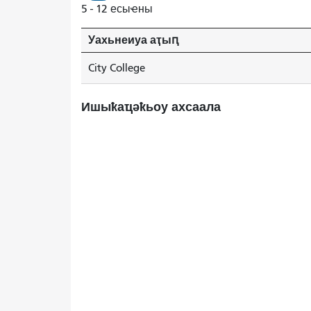
5 - 12 есыҽны
Уахьнеиуа аҭыԥ
City College
Ишыҟаҵәҟьоу ахсаала