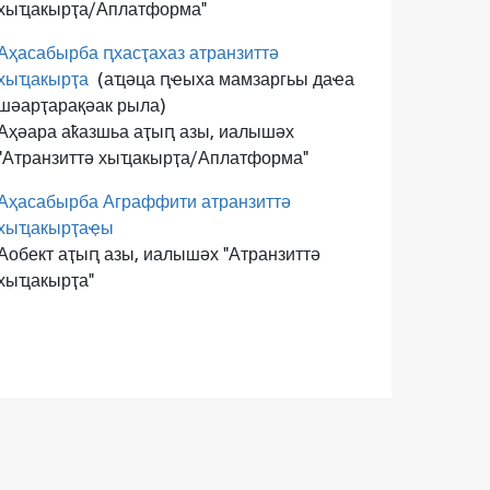
хыҵакырҭа/Аплатформа"
Аҳасабырба ԥхасҭахаз атранзиттә
хыҵакырҭа
(аҵәца ԥҽыха мамзаргьы даҽа
шәарҭарақәак рыла)
Аҳәара аҟазшьа аҭыԥ азы, иалышәх
"Атранзиттә хыҵакырҭа/Аплатформа"
Аҳасабырба Аграффити атранзиттә
хыҵакырҭаҿы
Аобект аҭыԥ азы, иалышәх "Атранзиттә
хыҵакырҭа"