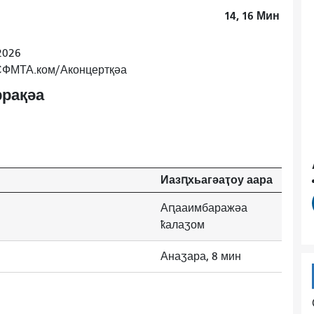
14, 16
Мин
2026
 СФМТА.ком/Аконцертқәа
рақәа
Иазԥхьагәаҭоу аара
Аԥааимбаражәа
ҟалаӡом
Анаӡара, 8 мин