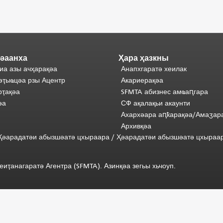
әаанха
Ҳара ҳазкны
иа азы ачҳарақәа
Анапхгаратә хеилак
әҭыҩцәа рзы Ацентр
Акариерақәа
ҭақәа
SFMTA абизнес амҩаԥгара
әа
СФ ақалақьи акаунти
Ахархәара аԥҟарақәа/Амаӡар
Архивқәа
) Ҳәарадатәи абызшәатә цхыраара
/
Ҳәарадатәи
абызшәатә
цхыраа
иҭанагаратә Агентра (SFMTA). Азинқәа зегьы хьчоуп.