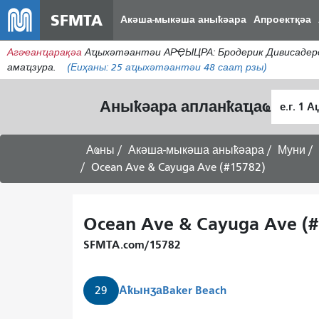
SFMTA
Акәша-мыкәша аныҟәара
Апроектқәа
Агәҽанҵарақәа
Аҵыхәтәантәи АРҾЫЦРА: Бродерик Дивисадеро
амаҵзура.
(Еиҳаны:
25
аҵыхәтәантәи 48 сааҭ рзы)
Алагара
Аныҟәара апланҟаҵаҩ
ҭыԥ
Аҩны
Акәша-мыкәша аныҟәара
Муни
Ocean Ave & Cayuga Ave (#15782)
Ocean Ave & Cayuga Ave (#
SFMTA.com/15782
Аҟынӡа
Baker Beach
29