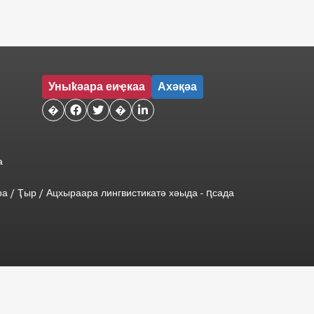
Уныҟәара еиҿкаа
Ахәқәа
�


�

а
ра
/
Ҭыр
/
Ацхыраара
лингвистикатә
хәыда
-
ԥсада