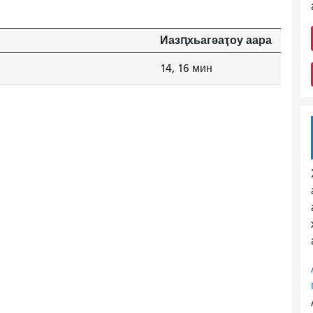
Иазԥхьагәаҭоу аара
14, 16 мин