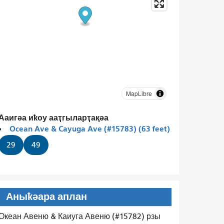
MapLibre
Ааигәа иҟоу ааҭгыларҭақәа
Ocean Ave & Cayuga Ave (#15783) (63 feet)
29
49
Аныҟәара аплан
Океан Авеню & Каиуга Авеню (#15782) рзы