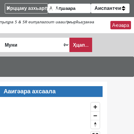
Ирццаку азхьарԥшқәа
Аиспантҽи
ҭыҵра 5 & 5R еиҭалагоит иааиԥмырҟьаӡакәа
Аҽаҩра
Ҳцап...
Ааигәара ахсаала