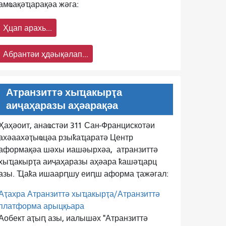
амҩақәҵарақәа жәга:
Ҳцап арахь...
Абрантәи ҳдәықәлап...
Атранзиттә хыҵакырҭа
аиҷаҳаразы аҳәарақәа
Ҳаҳәоит, анаҩстәи 311 Сан-Францискотәи
ахәаахәҭыҩцәа рзыҟаҵаратә Центр
аформақәа шәхы иашәырхәа,
атранзиттә
хыҵакырҭа аиҷаҳаразы аҳәара ҟашәҵарц
азы. Ҵаҟа ишаарԥшу еиԥш аформа ҭажәгал:
Аҭахра Атранзиттә хыҵакырҭа/Атранзиттә
платформа арыцқьара
Аобект аҭыԥ азы, иалышәх "Атранзиттә