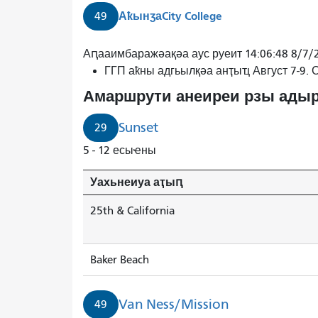
Аҟынӡа
City College
49
29
Аԥааимбаражәақәа аус руеит 14:06:48 8/7/
Амраҭашәара
ГГП аҟны адгьылқәа анҭыҵ Август 7-9.
Беикер
Амаршрути анеиреи рзы адыр
Бичҟа
иаауеит.
Sunset
29
5 - 12 есыҽны
Уахьнеиуа аҭыԥ
25th & California
Baker Beach
Van Ness/Mission
49