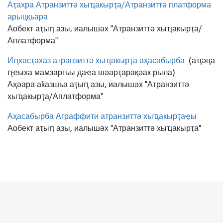
Аҭахра Атранзиттә хыҵакырҭа/Атранзиттә платформа
арыцқьара
Аобект аҭыԥ азы, иалышәх "Атранзиттә хыҵакырҭа/
Аплатформа"
Иԥхасҭахаз атранзиттә хыҵакырҭа аҳасабырба
(аҵәца
ԥҽыха мамзаргьы даҽа шәарҭарақәак рыла)
Аҳәара аҟазшьа аҭыԥ азы, иалышәх "Атранзиттә
хыҵакырҭа/Аплатформа"
Аҳасабырба Аграффити атранзиттә хыҵакырҭаҿы
Аобект аҭыԥ азы, иалышәх "Атранзиттә хыҵакырҭа"