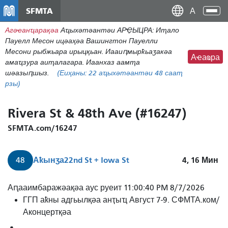
Пасар
SFMTA
Ана
ал
аԥс
Агәҽанҵарақәа
Аҵыхәтәантәи АРҾЫЦРА: Иҭало
контенидо
Пауелл Месон ицәаҳәа Вашингтон Пауелли
адиректор
Месони рыбжьара ирыцқьан. Иааиԥмырҟьаӡакәа
Аҽаҩра
амаҵзура аиҭалагара. Иаанхаз аамҭа
шәазыԥшыз.
(Еиҳаны:
22
аҵыхәтәантәи 48 сааҭ
рзы)
Rivera St & 48th Ave (#16247)
SFMTA.com/16247
Аҟынӡа
22nd St + Iowa St
4, 16
Мин
48
48
Аԥааимбаражәақәа аус руеит 11:00:40 PM 8/7/2026
Квинтара/24-
ГГП аҟны адгьылқәа анҭыҵ Август 7-9. СФМТА.ком/
тәи
Аконцертқәа
амҩаду