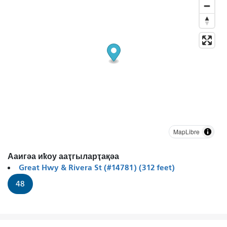
MapLibre
Ааигәа иҟоу ааҭгыларҭақәа
Great Hwy & Rivera St (#14781) (312 feet)
48