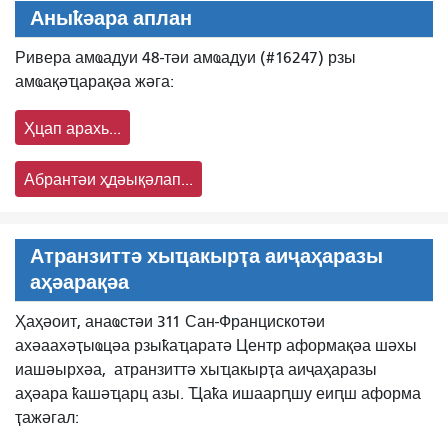
Аныҟәара аплан
Ривера амҩадуи 48-тәи амҩадуи (#16247) рзы
амҩақәҵарақәа жәга:
Ҳцап арахь...
Абрантәи ҳдәықәлап...
Атранзиттә хыҵакырҭа аиҷаҳаразы
аҳәарақәа
Ҳаҳәоит, анаҩстәи 311 Сан-Францискотәи
ахәаахәҭыҩцәа рзыҟаҵаратә Центр аформақәа шәхы
иашәырхәа,
атранзиттә хыҵакырҭа аиҷаҳаразы
аҳәара ҟашәҵарц азы. Ҵаҟа ишаарԥшу еиԥш аформа
ҭажәгал: