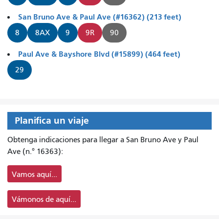
San Bruno Ave & Paul Ave (#16362) (213 feet)
8
8AX
9
9R
90
Paul Ave & Bayshore Blvd (#15899) (464 feet)
29
Planifica un viaje
Obtenga indicaciones para llegar a San Bruno Ave y Paul
Ave (n.° 16363):
Vamos aquí...
Vámonos de aquí...