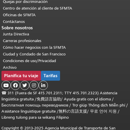
Quejas por discriminación
Centro de atención al cliente de SFMTA
Oficinas de SFMTA
Contáctanos
Sobre nosotros
Junta Directiva
Carreras profesionales
Cómo hacer negocios con la SFMTA
Ciudad y Condado de San Francisco
Condiciones de uso/Privacidad
Archivo
Planifica tu viaje
Tarifas





☎
311 (Fuera de SF 415.701.2311; TTY 415.701.2323) Asistencia
lingüística gratuita /
免費語言協助
/
Ayuda gratis con el idioma
/
Бесплатная помощь переводчиков
/
Trợ giúp Thông dịch Miễn phí
/
Assistance linguistique gratuite
/
無料の言語支援
/
무료 언어 지원
/
Libreng tulong para sa wikang Filipino
Copyright © 2013-2025 Agencia Municipal de Transporte de San