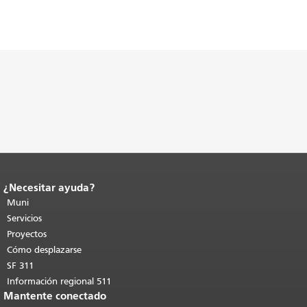
¿Necesitar ayuda?
Fin del contenido de la página.
El resto
de esta página se repite en todas las
Muni
páginas.
Volver al principio del
Servicios
contenido principal
.
Proyectos
Cómo desplazarse
SF 311
Información regional 511
Mantente conectado