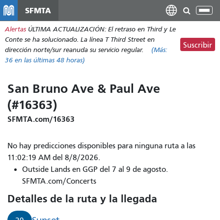
Pasar
SFMTA
Alt
al
nav
Alertas
ÚLTIMA ACTUALIZACIÓN: El retraso en Third y Le
contenido
Conte se ha solucionado. La línea T Third Street en
principal
Suscribir
dirección norte/sur reanuda su servicio regular.
(Más:
36
en las últimas 48 horas)
San Bruno Ave & Paul Ave
(#16363)
SFMTA.com/16363
No hay predicciones disponibles para ninguna ruta a las
11:02:19 AM del 8/8/2026.
Outside Lands en GGP del 7 al 9 de agosto.
SFMTA.com/Concerts
Detalles de la ruta y la llegada