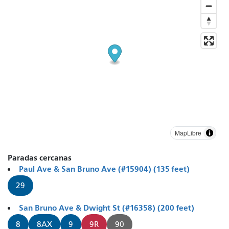
MapLibre
Paradas cercanas
Paul Ave & San Bruno Ave (#15904) (135 feet)
29
San Bruno Ave & Dwight St (#16358) (200 feet)
8
8AX
9
9R
90