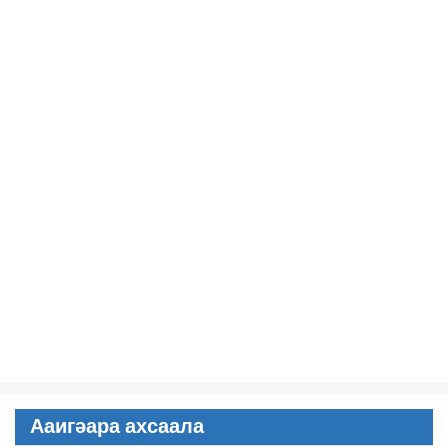
Ааигәара ахсаала