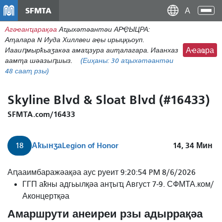
Пасар
SFMTA
Ана
ал
аԥс
Агәҽанҵарақәа
Аҵыхәтәантәи АРҾЫЦРА:
контенидо
Аҭалара N Иуда Хиллвеи аҿы ирыцқьоуп.
адиректор
Иааиԥмырҟьаӡакәа амаҵзура аиҭалагара. Иаанхаз
Аҽаҩра
аамҭа шәазыԥшыз.
(Еиҳаны:
30
аҵыхәтәантәи
48 сааҭ рзы)
Skyline Blvd & Sloat Blvd (#16433)
SFMTA.com/16433
Аҟынӡа
Legion of Honor
14, 34
Мин
18
Аԥааимбаражәақәа аус руеит 9:20:54 PM 8/6/2026
ГГП аҟны адгьылқәа анҭыҵ Август 7-9. СФМТА.ком/
Аконцертқәа
Амаршрути анеиреи рзы адыррақәа