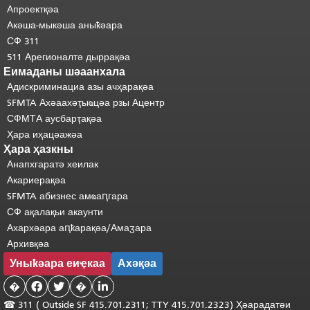
шәхынҳәы.
"
Апроектқәа
Акәша-мыкәша аныҟәара
СФ 311
511 Арегионалтә дыррақәа
Еимаданы шәаанхала
Адискриминациа азы ачҳарақәа
SFMTA Ахәаахәҭыҩцәа рзы Ацентр
СФМТА аусбарҭақәа
Ҳара иҳацәажәа
Ҳара ҳазкны
Анапхгаратә хеилак
Акариерақәа
SFMTA абизнес амҩаԥгара
СФ ақалақьи акаунти
Ахархәара аԥҟарақәа/Амаӡара
Архивқәа
Уныҟәара еиҿкаа
Ахәқәа
�


�

☎ 311 (
Outside
SF 415.701.2311; TTY 415.701.2323) Ҳәарадатәи