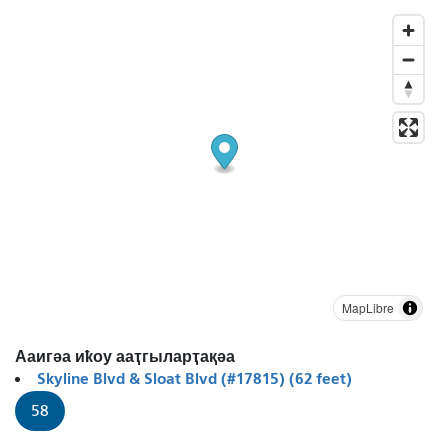
MapLibre
Ааигәа иҟоу ааҭгыларҭақәа
Skyline Blvd & Sloat Blvd (#17815) (62 feet)
58