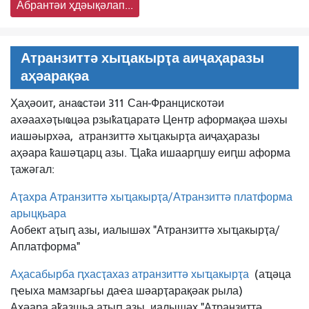
Абрантәи ҳдәықәлап...
Атранзиттә хыҵакырҭа аиҷаҳаразы
аҳәарақәа
Ҳаҳәоит, анаҩстәи 311 Сан-Францискотәи
ахәаахәҭыҩцәа рзыҟаҵаратә Центр аформақәа шәхы
иашәырхәа,
атранзиттә хыҵакырҭа аиҷаҳаразы
аҳәара ҟашәҵарц азы. Ҵаҟа ишаарԥшу еиԥш аформа
ҭажәгал:
Аҭахра Атранзиттә хыҵакырҭа/Атранзиттә платформа
арыцқьара
Аобект аҭыԥ азы, иалышәх "Атранзиттә хыҵакырҭа/
Аплатформа"
Аҳасабырба ԥхасҭахаз атранзиттә хыҵакырҭа
(аҵәца
ԥҽыха мамзаргьы даҽа шәарҭарақәак рыла)
Аҳәара аҟазшьа аҭыԥ азы, иалышәх "Атранзиттә