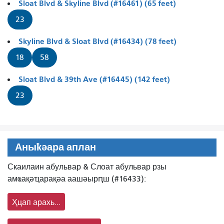
Sloat Blvd & Skyline Blvd (#16461) (65 feet)
23
Skyline Blvd & Sloat Blvd (#16434) (78 feet)
18
58
Sloat Blvd & 39th Ave (#16445) (142 feet)
23
Аныҟәара аплан
Скаилаин абульвар & Слоат абульвар рзы
амҩақәҵарақәа аашәырԥш (#16433):
Ҳцап арахь...