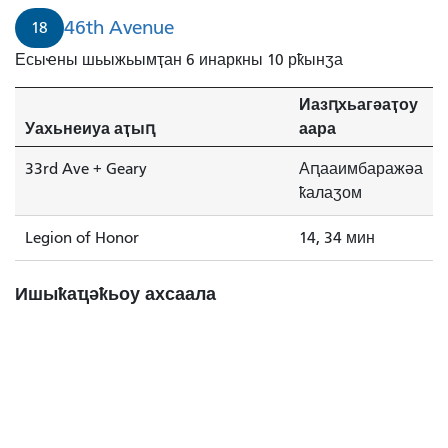
46th Avenue
18
Есыҽны шьыжьымҭан 6 инаркны 10 рҟынӡа
Иазԥхьагәаҭоу
Уахьнеиуа аҭыԥ
аара
33rd Ave + Geary
Аԥааимбаражәа
ҟалаӡом
Legion of Honor
14, 34 мин
Ишыҟаҵәҟьоу ахсаала