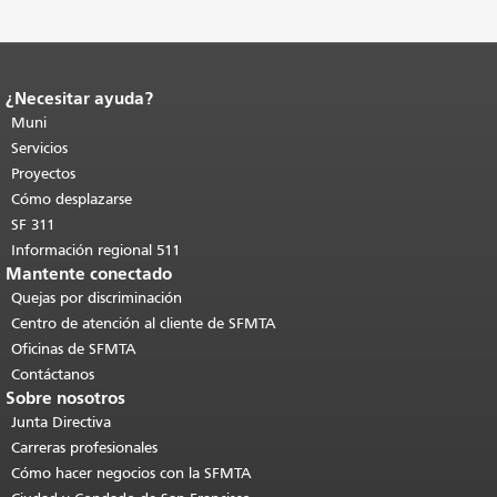
¿Necesitar ayuda?
Fin del contenido de la página.
El resto
de esta página se repite en todas las
Muni
páginas.
Volver al principio del
Servicios
contenido principal
.
Proyectos
Cómo desplazarse
SF 311
Información regional 511
Mantente conectado
Quejas por discriminación
Centro de atención al cliente de SFMTA
Oficinas de SFMTA
Contáctanos
Sobre nosotros
Junta Directiva
Carreras profesionales
Cómo hacer negocios con la SFMTA