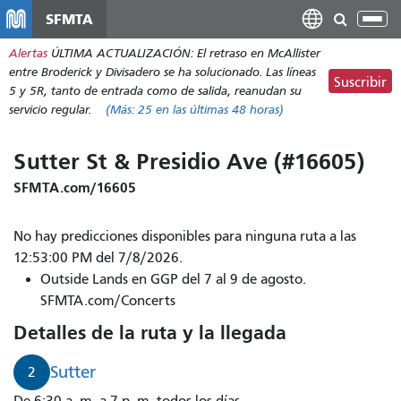
Pasar
SFMTA
Alt
al
nav
Alertas
ÚLTIMA ACTUALIZACIÓN: El retraso en McAllister
contenido
entre Broderick y Divisadero se ha solucionado. Las líneas
principal
Suscribir
5 y 5R, tanto de entrada como de salida, reanudan su
servicio regular.
(Más:
25
en las últimas 48 horas)
Sutter St & Presidio Ave (#16605)
SFMTA.com/16605
No hay predicciones disponibles para ninguna ruta a las
12:53:00 PM del 7/8/2026.
Outside Lands en GGP del 7 al 9 de agosto.
SFMTA.com/Concerts
Detalles de la ruta y la llegada
Sutter
2
De 6:30 a. m. a 7 p. m. todos los días.