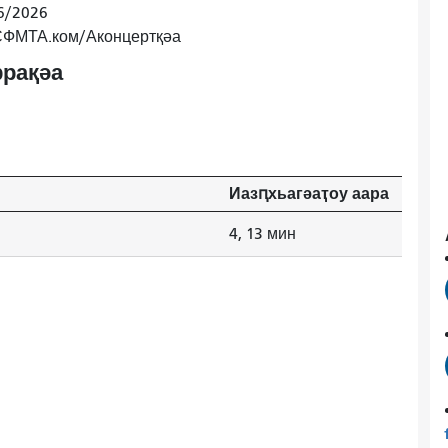
6/2026
 СФМТА.ком/Аконцертқәа
рақәа
Иазԥхьагәаҭоу аара
4, 13 мин