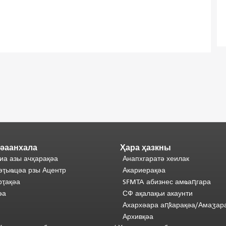
әаанхала
Ҳара ҳазкны
иа азы ачҳарақәа
Анапхгаратә хеилак
әҭыҩцәа рзы Ацентр
Акариерақәа
ҭақәа
SFMTA абизнес амҩаԥгара
әа
СФ ақалақьи акаунти
Ахархәара аԥҟарақәа/Амаӡар
Архивқәа