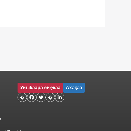
Уныҟәара еиҿкаа
Ахәқәа
�


�

а