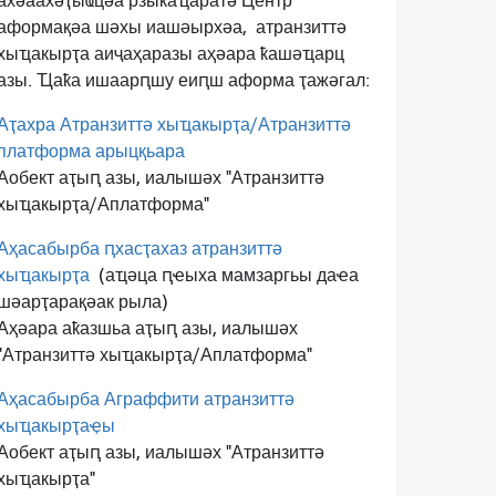
ахәаахәҭыҩцәа рзыҟаҵаратә Центр
аформақәа шәхы иашәырхәа,
атранзиттә
хыҵакырҭа аиҷаҳаразы аҳәара ҟашәҵарц
азы. Ҵаҟа ишаарԥшу еиԥш аформа ҭажәгал:
Аҭахра Атранзиттә хыҵакырҭа/Атранзиттә
платформа арыцқьара
Аобект аҭыԥ азы, иалышәх "Атранзиттә
хыҵакырҭа/Аплатформа"
Аҳасабырба ԥхасҭахаз атранзиттә
хыҵакырҭа
(аҵәца ԥҽыха мамзаргьы даҽа
шәарҭарақәак рыла)
Аҳәара аҟазшьа аҭыԥ азы, иалышәх
"Атранзиттә хыҵакырҭа/Аплатформа"
Аҳасабырба Аграффити атранзиттә
хыҵакырҭаҿы
Аобект аҭыԥ азы, иалышәх "Атранзиттә
хыҵакырҭа"