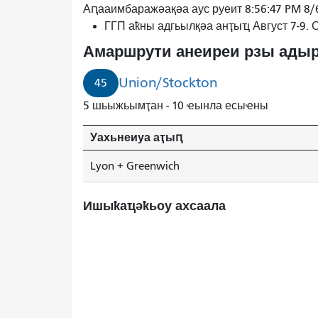
45
Аԥааимбаражәақәа аус руеит 8:56:47 PM 8/
Унион/
ГГП аҟны адгьылқәа анҭыҵ Август 7-9.
Стоктон
Амаршрути анеиреи рзы адыр
4
минуҭ
Union/Stockton
45
рышьҭахь
5 шьыжьымҭан - 10 ҽынла есыҽны
иаауеит.
Уахьнеиуа аҭыԥ
Lyon + Greenwich
Ишыҟаҵәҟьоу ахсаала