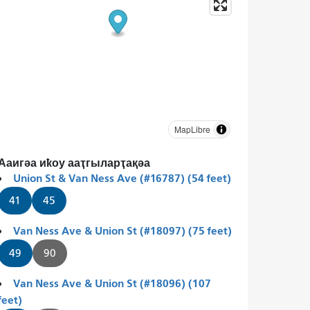
MapLibre
Ааигәа иҟоу ааҭгыларҭақәа
Union St & Van Ness Ave (#16787) (54 feet)
41
45
Van Ness Ave & Union St (#18097) (75 feet)
49
90
Van Ness Ave & Union St (#18096) (107
feet)