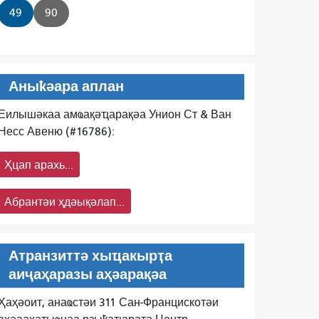
49
90
Аныҟәара аплан
Еилышәкаа амҩақәҵарақәа Унион Ст & Ван
Несс Авеню (#16786):
Ҳцап арахь...
Абрантәи ҳдәықәлап...
Атранзиттә хыҵакырҭа
аиҷаҳаразы аҳәарақәа
Ҳаҳәоит, анаҩстәи 311 Сан-Францискотәи