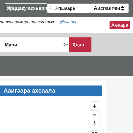
Ирццаку азхьарԥшқәа
Аиспантҽи
Иаанхаз аамҭа шәазыԥшыз.
(Еиҳаны:
Аҽаҩра
Ҳцап...
Ааигәара ахсаала