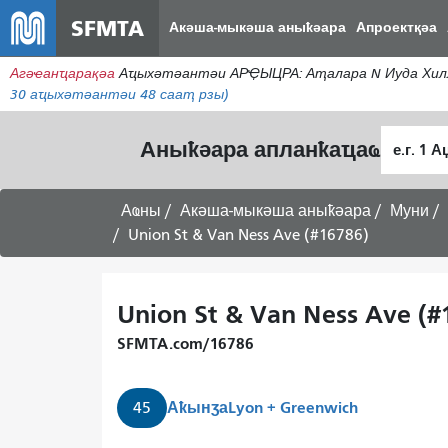
SFMTA
Акәша-мыкәша аныҟәара
Апроектқәа
Агәҽанҵарақәа
Аҵыхәтәантәи АРҾЫЦРА: Аҭалара N Иуда Хилл
30
аҵыхәтәантәи 48 сааҭ рзы)
Алагара
Аныҟәара апланҟаҵаҩ
ҭыԥ
Аҩны
Акәша-мыкәша аныҟәара
Муни
Union St & Van Ness Ave (#16786)
Union St & Van Ness Ave (#
SFMTA.com/16786
Аҟынӡа
Lyon + Greenwich
45