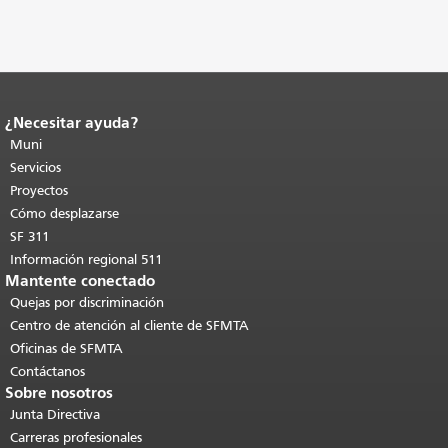
¿Necesitar ayuda?
Fin del contenido de la página.
El resto
de esta página se repite en todas las
Muni
páginas.
Volver al principio del
Servicios
contenido principal
.
Proyectos
Cómo desplazarse
SF 311
Información regional 511
Mantente conectado
Quejas por discriminación
Centro de atención al cliente de SFMTA
Oficinas de SFMTA
Contáctanos
Sobre nosotros
Junta Directiva
Carreras profesionales