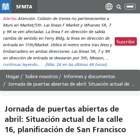
Pasar
SFMTA
Alt
al
nav
Alertas
Atención: Colisión de trenes no pertenecientes a
contenido
Muni en Market/5th. Las líneas F Market y Wharves 5R, 7
principal
y 9R se ven afectadas. La línea F en dirección de salida
cambia de sentido en Ferry Bldg; la línea en dirección de
Suscribir
entrada en 11th/Market. Utilice el metro entre Van Ness y
Embarcadero en ambas direcciones. Las líneas 5R, 7 y 9R
en dirección de entrada se desviarán por 5th, Mission, ...
continuar leyendo...
(Más:
24
en las últimas 48 horas)
Hogar
Sobre nosotros
Informes y documentos
Jornada de puertas abiertas de abril: Situación actual de la calle 16, planificación de San Francisco
Jornada de puertas abiertas de
abril: Situación actual de la calle
16, planificación de San Francisco