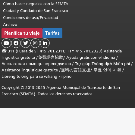
Cómo hacer negocios con la SFMTA
Ciudad y Condado de San Francisco
Condiciones de uso/Privacidad
Archivo
Planifica tu viaje
Tarifas





☎
311 (Fuera de SF 415.701.2311; TTY 415.701.2323) Asistencia
lingüística gratuita /
免費語言協助
/
Ayuda gratis con el idioma
/
Бесплатная помощь переводчиков
/
Trợ giúp Thông dịch Miễn phí
/
Assistance linguistique gratuite
/
無料の言語支援
/
무료 언어 지원
/
Libreng tulong para sa wikang Filipino
Copyright © 2013-2025 Agencia Municipal de Transporte de San
Francisco (SFMTA). Todos los derechos reservados.