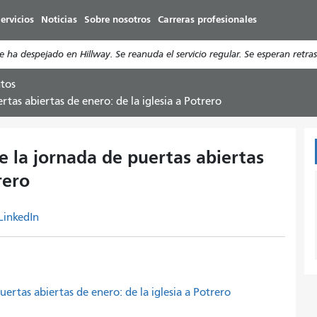
Pasar
ervicios
Noticias
Sobre nosotros
Carreras profesionales
al
contenido
a despejado en Hillway. Se reanuda el servicio regular. Se esperan retras
principal
tos
rtas abiertas de enero: de la iglesia a Potrero
de la jornada de puertas abiertas
rero
LinkedIn
uertas abiertas de enero: de la iglesia a Potrero