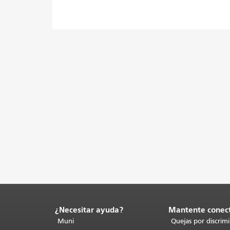
¿Necesitar ayuda?
Mantente conec
Fin
del
Muni
Quejas por discrim