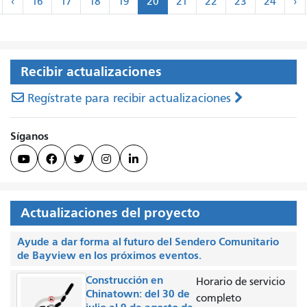
‹
Si
‹
16
17
18
19
20
21
22
23
24
›
rimero
Anterior
>
Recibir actualizaciones
Regístrate para recibir actualizaciones
Síganos





Actualizaciones del proyecto
Ayude a dar forma al futuro del Sendero Comunitario
de Bayview en los próximos eventos.
Construcción en
Horario de servicio
Chinatown: del 30 de
completo