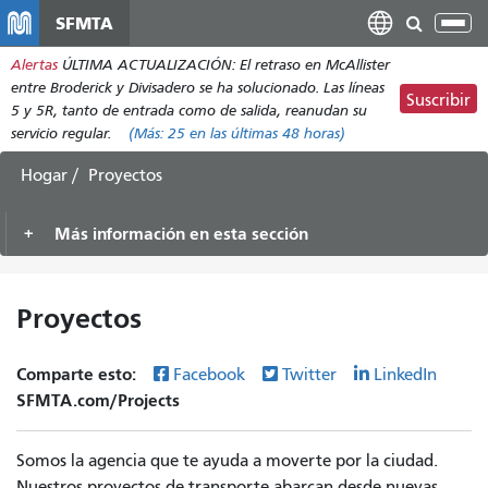
Pasar
SFMTA
Alt
al
nav
Alertas
ÚLTIMA ACTUALIZACIÓN: El retraso en McAllister
contenido
entre Broderick y Divisadero se ha solucionado. Las líneas
principal
Suscribir
5 y 5R, tanto de entrada como de salida, reanudan su
servicio regular.
(Más:
25
en las últimas 48 horas)
Hogar
Proyectos
Más información en esta sección
Proyectos
Comparte esto:
Facebook
Twitter
LinkedIn
SFMTA.com/Projects
Somos la agencia que te ayuda a moverte por la ciudad.
Nuestros proyectos de transporte abarcan desde nuevas