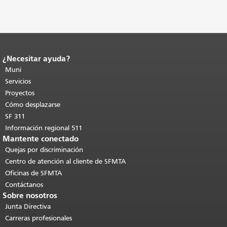
¿Necesitar ayuda?
Fin del contenido de la página.
El resto
de esta página se repite en todas las
Muni
páginas.
Volver al principio del
Servicios
contenido principal
.
Proyectos
Cómo desplazarse
SF 311
Información regional 511
Mantente conectado
Quejas por discriminación
Centro de atención al cliente de SFMTA
Oficinas de SFMTA
Contáctanos
Sobre nosotros
Junta Directiva
Carreras profesionales