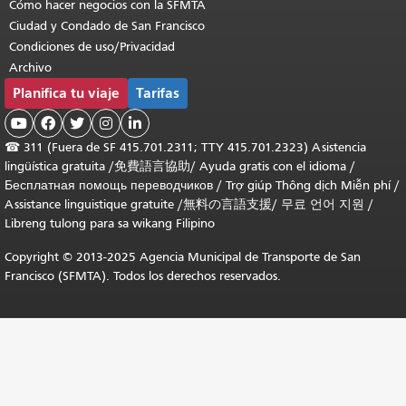
Cómo hacer negocios con la SFMTA
Ciudad y Condado de San Francisco
Condiciones de uso/Privacidad
Archivo
Planifica tu viaje
Tarifas





☎
311 (Fuera de SF 415.701.2311; TTY 415.701.2323) Asistencia
lingüística gratuita /
免費語言協助
/
Ayuda gratis con el idioma
/
Бесплатная помощь переводчиков
/
Trợ giúp Thông dịch Miễn phí
/
Assistance linguistique gratuite
/
無料の言語支援
/
무료 언어 지원
/
Libreng tulong para sa wikang Filipino
Copyright © 2013-2025 Agencia Municipal de Transporte de San
Francisco (SFMTA). Todos los derechos reservados.