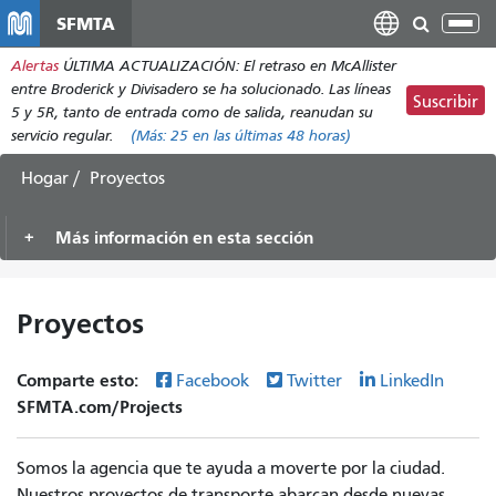
Pasar
SFMTA
Alt
al
nav
Alertas
ÚLTIMA ACTUALIZACIÓN: El retraso en McAllister
contenido
entre Broderick y Divisadero se ha solucionado. Las líneas
principal
Suscribir
5 y 5R, tanto de entrada como de salida, reanudan su
servicio regular.
(Más:
25
en las últimas 48 horas)
Hogar
Proyectos
Más información en esta sección
Proyectos
Comparte esto:
Facebook
Twitter
LinkedIn
SFMTA.com/Projects
Somos la agencia que te ayuda a moverte por la ciudad.
Nuestros proyectos de transporte abarcan desde nuevas