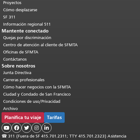
contenido principal
.
Proyectos
Cómo desplazarse
SF 311
Información regional 511
Mantente conectado
Quejas por discriminación
Centro de atención al cliente de SFMTA
Oficinas de SFMTA
Contáctanos
Sobre nosotros
Junta Directiva
Carreras profesionales
Cómo hacer negocios con la SFMTA
Ciudad y Condado de San Francisco
Condiciones de uso/Privacidad
Archivo
Planifica tu viaje
Tarifas





☎
311 (Fuera de SF 415.701.2311; TTY 415.701.2323) Asistencia