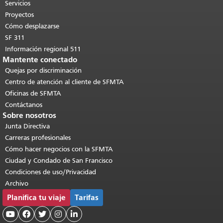
páginas.
Volver al principio del
Servicios
contenido principal
.
Proyectos
Cómo desplazarse
SF 311
Información regional 511
Mantente conectado
Quejas por discriminación
Centro de atención al cliente de SFMTA
Oficinas de SFMTA
Contáctanos
Sobre nosotros
Junta Directiva
Carreras profesionales
Cómo hacer negocios con la SFMTA
Ciudad y Condado de San Francisco
Condiciones de uso/Privacidad
Archivo
Planifica tu viaje
Tarifas




