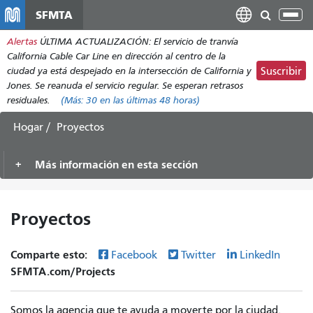
Pasar
SFMTA
Alt
al
nav
Alertas
ÚLTIMA ACTUALIZACIÓN: El servicio de tranvía
contenido
California Cable Car Line en dirección al centro de la
principal
ciudad ya está despejado en la intersección de California y
Suscribir
Jones. Se reanuda el servicio regular. Se esperan retrasos
residuales.
(Más:
30
en las últimas 48 horas)
Hogar
Proyectos
Más información en esta sección
Proyectos
Comparte esto:
Facebook
Twitter
LinkedIn
SFMTA.com/Projects
Somos la agencia que te ayuda a moverte por la ciudad.