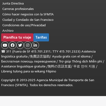
Junta Directiva
Carreras profesionales
Cómo hacer negocios con la SFMTA
Ciudad y Condado de San Francisco
Condiciones de uso/Privacidad
Archivo
Planifica tu viaje
Tarifas





☎
311 (Fuera de SF 415.701.2311; TTY 415.701.2323) Asistencia
lingüística gratuita /
免費語言協助
/
Ayuda gratis con el idioma
/
Бесплатная помощь переводчиков
/
Trợ giúp Thông dịch Miễn phí
/
Assistance linguistique gratuite
/
無料の言語支援
/
무료 언어 지원
/
Libreng tulong para sa wikang Filipino
Copyright © 2013-2025 Agencia Municipal de Transporte de San
Francisco (SFMTA). Todos los derechos reservados.