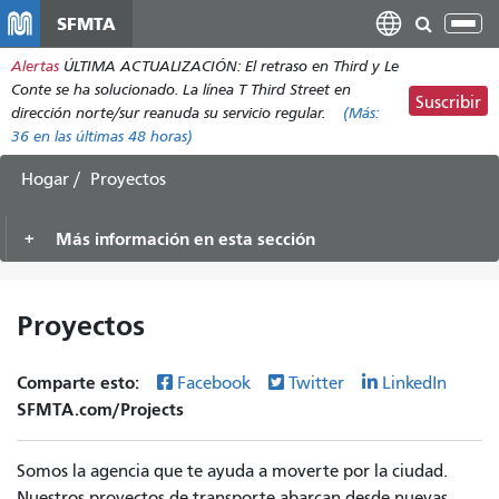
Pasar
SFMTA
Alt
al
nav
Alertas
ÚLTIMA ACTUALIZACIÓN: El retraso en Third y Le
contenido
Conte se ha solucionado. La línea T Third Street en
principal
Suscribir
dirección norte/sur reanuda su servicio regular.
(Más:
36
en las últimas 48 horas)
Hogar
Proyectos
Más información en esta sección
Proyectos
Comparte esto:
Facebook
Twitter
LinkedIn
SFMTA.com/Projects
Somos la agencia que te ayuda a moverte por la ciudad.
Nuestros proyectos de transporte abarcan desde nuevas