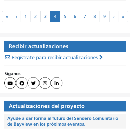
Paginación
«
‹
Siguien
Úl
«
‹
1
2
3
4
5
6
7
8
9
›
»
Primero
Anterior
>
»
Recibir actualizaciones
Regístrate para recibir actualizaciones
Síganos





Actualizaciones del proyecto
Ayude a dar forma al futuro del Sendero Comunitario
de Bayview en los próximos eventos.