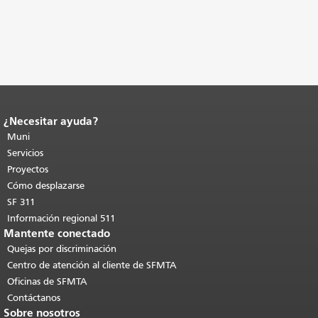
¿Necesitar ayuda?
Fin del contenido de la página.
El resto
de esta página se repite en todas las
Muni
páginas.
Volver al principio del
Servicios
contenido principal
.
Proyectos
Cómo desplazarse
SF 311
Información regional 511
Mantente conectado
Quejas por discriminación
Centro de atención al cliente de SFMTA
Oficinas de SFMTA
Contáctanos
Sobre nosotros