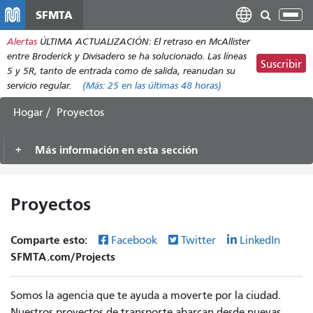
Pasar
SFMTA
Alt
al
nav
Alertas
ÚLTIMA ACTUALIZACIÓN: El retraso en McAllister
contenido
entre Broderick y Divisadero se ha solucionado. Las líneas
principal
Suscribir
5 y 5R, tanto de entrada como de salida, reanudan su
servicio regular.
(Más:
25
en las últimas 48 horas)
Hogar
Proyectos
Más información en esta sección
Proyectos
Comparte esto:
Facebook
Twitter
LinkedIn
SFMTA.com/Projects
Somos la agencia que te ayuda a moverte por la ciudad.
Nuestros proyectos de transporte abarcan desde nuevas