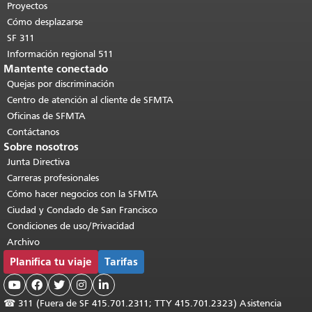
contenido principal
.
Proyectos
Cómo desplazarse
SF 311
Información regional 511
Mantente conectado
Quejas por discriminación
Centro de atención al cliente de SFMTA
Oficinas de SFMTA
Contáctanos
Sobre nosotros
Junta Directiva
Carreras profesionales
Cómo hacer negocios con la SFMTA
Ciudad y Condado de San Francisco
Condiciones de uso/Privacidad
Archivo
Planifica tu viaje
Tarifas





☎
311 (Fuera de SF 415.701.2311; TTY 415.701.2323) Asistencia