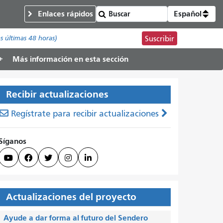
Enlaces rápidos
Español
s últimas 48 horas)
Suscribir
Más información en esta sección
Recibir actualizaciones
Regístrate para recibir actualizaciones
Síganos





Actualizaciones del proyecto
Ayude a dar forma al futuro del Sendero