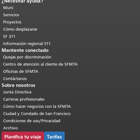
¿Necesitar ayuda?
Fin del contenido de la página.
El resto
de esta página se repite en todas las
Muni
páginas.
Volver al principio del
Servicios
contenido principal
.
Proyectos
Cómo desplazarse
SF 311
Información regional 511
Mantente conectado
Quejas por discriminación
Centro de atención al cliente de SFMTA
Oficinas de SFMTA
Contáctanos
Sobre nosotros
Junta Directiva
Carreras profesionales
Cómo hacer negocios con la SFMTA
Ciudad y Condado de San Francisco
Condiciones de uso/Privacidad
Archivo
Planifica tu viaje
Tarifas