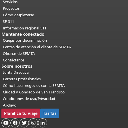
páginas.
Volver al principio del
Servicios
contenido principal
.
Proyectos
Cómo desplazarse
SF 311
Información regional 511
Mantente conectado
Quejas por discriminación
Centro de atención al cliente de SFMTA
Oficinas de SFMTA
Contáctanos
Sobre nosotros
Junta Directiva
Carreras profesionales
Cómo hacer negocios con la SFMTA
Ciudad y Condado de San Francisco
Condiciones de uso/Privacidad
Archivo
Planifica tu viaje
Tarifas




