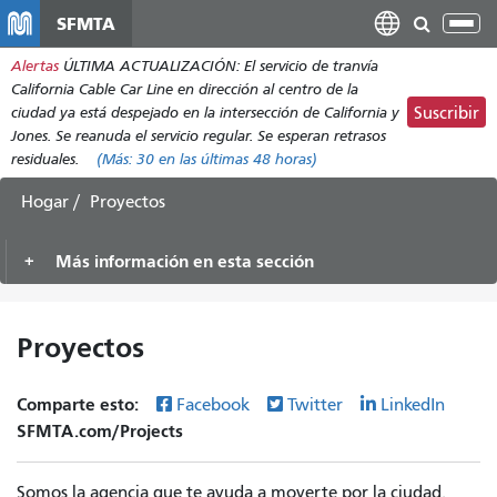
Pasar
SFMTA
Alt
al
nav
Alertas
ÚLTIMA ACTUALIZACIÓN: El servicio de tranvía
contenido
California Cable Car Line en dirección al centro de la
principal
ciudad ya está despejado en la intersección de California y
Suscribir
Jones. Se reanuda el servicio regular. Se esperan retrasos
residuales.
(Más:
30
en las últimas 48 horas)
Hogar
Proyectos
Más información en esta sección
Proyectos
Comparte esto:
Facebook
Twitter
LinkedIn
SFMTA.com/Projects
Somos la agencia que te ayuda a moverte por la ciudad.