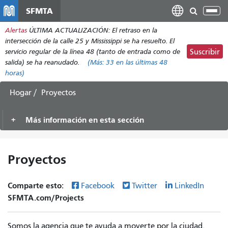
Pasar
SFMTA
Alt
al
nav
Alertas
ÚLTIMA ACTUALIZACIÓN: El retraso en la
contenido
intersección de la calle 25 y Mississippi se ha resuelto. El
principal
servicio regular de la línea 48 (tanto de entrada como de
Suscribir
salida) se ha reanudado.
(Más:
33
en las últimas 48
horas)
Hogar
Proyectos
Más información en esta sección
Proyectos
Comparte esto:
Facebook
Twitter
LinkedIn
SFMTA.com/Projects
Somos la agencia que te ayuda a moverte por la ciudad.