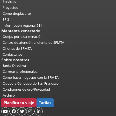
páginas.
Volver al principio del
Servicios
contenido principal
.
Proyectos
Cómo desplazarse
SF 311
Información regional 511
Mantente conectado
Quejas por discriminación
Centro de atención al cliente de SFMTA
Oficinas de SFMTA
Contáctanos
Sobre nosotros
Junta Directiva
Carreras profesionales
Cómo hacer negocios con la SFMTA
Ciudad y Condado de San Francisco
Condiciones de uso/Privacidad
Archivo
Planifica tu viaje
Tarifas




