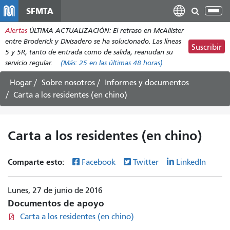
Pasar
SFMTA
Alt
al
nav
Alertas
ÚLTIMA ACTUALIZACIÓN: El retraso en McAllister
contenido
entre Broderick y Divisadero se ha solucionado. Las líneas
principal
Suscribir
5 y 5R, tanto de entrada como de salida, reanudan su
servicio regular.
(Más:
25
en las últimas 48 horas)
Hogar
Sobre nosotros
Informes y documentos
Carta a los residentes (en chino)
Carta a los residentes (en chino)
Comparte esto:
Facebook
Twitter
LinkedIn
Lunes, 27 de junio de 2016
Documentos de apoyo
Carta a los residentes (en chino)