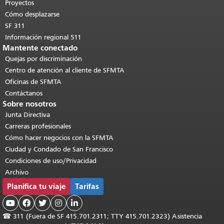
contenido principal
.
Proyectos
Cómo desplazarse
SF 311
Información regional 511
Mantente conectado
Quejas por discriminación
Centro de atención al cliente de SFMTA
Oficinas de SFMTA
Contáctanos
Sobre nosotros
Junta Directiva
Carreras profesionales
Cómo hacer negocios con la SFMTA
Ciudad y Condado de San Francisco
Condiciones de uso/Privacidad
Archivo
Planifica tu viaje
Tarifas





☎
311 (Fuera de SF 415.701.2311; TTY 415.701.2323) Asistencia