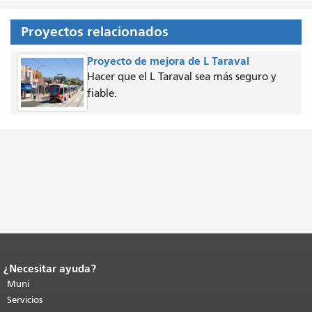
Proyectos relacionados
Proyecto de mejora de L Taraval
Hacer que el L Taraval sea más seguro y
fiable.
¿Necesitar ayuda?
Fin del contenido de la página.
El resto
de esta página se repite en todas las
Muni
páginas.
Volver al principio del
Servicios