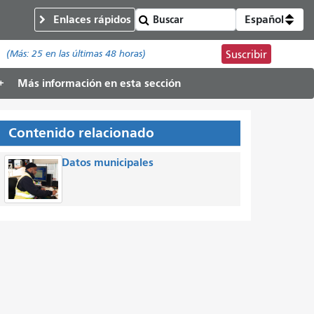
Enlaces rápidos
Español
(Más:
25
en las últimas 48 horas)
Suscribir
Más información en esta sección
Contenido relacionado
Datos municipales