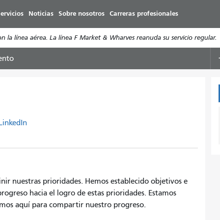
Pasar
ervicios
Noticias
Sobre nosotros
Carreras profesionales
al
contenido
a línea aérea. La línea F Market & Wharves reanuda su servicio regular.
principal
ento
LinkedIn
inir nuestras prioridades. Hemos establecido objetivos e
ogreso hacia el logro de estas prioridades. Estamos
remos aquí para compartir nuestro progreso.