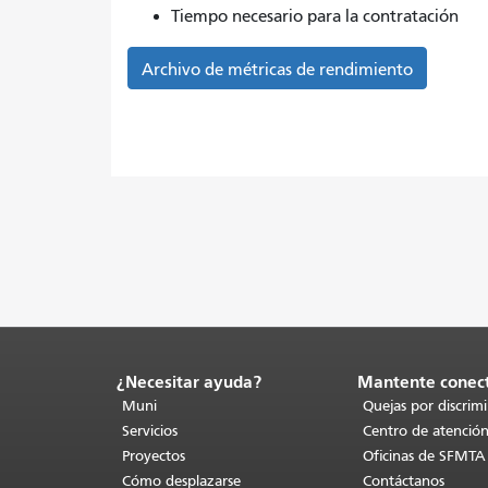
Tiempo necesario para la contratación
Archivo de métricas de rendimiento
¿Necesitar ayuda?
Mantente conec
Fin
del
Muni
Quejas por discrim
contenido
Servicios
Centro de atención
de
Proyectos
Oficinas de SFMTA
la
Cómo desplazarse
Contáctanos