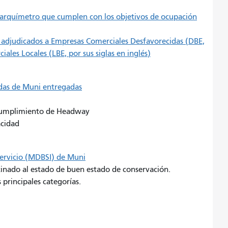
parquímetro que cumplen con los objetivos de ocupación
s adjudicados a Empresas Comerciales Desfavorecidas (DBE,
iales Locales (LBE, por sus siglas en inglés)
adas de Muni entregadas
 cumplimiento de Headway
acidad
servicio (MDBSI) de Muni
tinado al estado de buen estado de conservación.
 principales categorías.