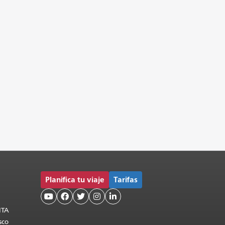
Planifica tu viaje
Tarifas





MTA
sco