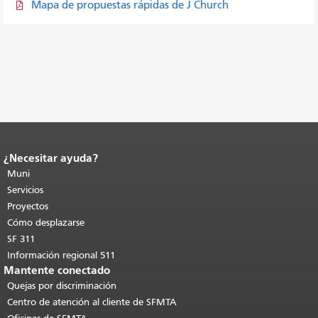
Mapa de propuestas rápidas de J Church
¿Necesitar ayuda?
Fin del contenido de la página.
El resto
de esta página se repite en todas las
Muni
páginas.
Volver al principio del
Servicios
contenido principal
.
Proyectos
Cómo desplazarse
SF 311
Información regional 511
Mantente conectado
Quejas por discriminación
Centro de atención al cliente de SFMTA