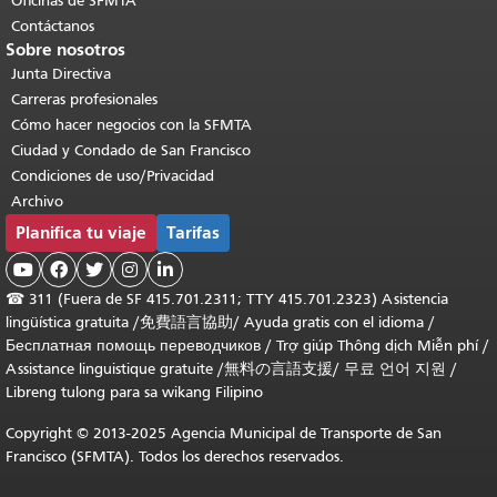
Oficinas de SFMTA
Contáctanos
Sobre nosotros
Junta Directiva
Carreras profesionales
Cómo hacer negocios con la SFMTA
Ciudad y Condado de San Francisco
Condiciones de uso/Privacidad
Archivo
Planifica tu viaje
Tarifas





☎
311 (Fuera de SF 415.701.2311; TTY 415.701.2323) Asistencia
lingüística gratuita /
免費語言協助
/
Ayuda gratis con el idioma
/
Бесплатная помощь переводчиков
/
Trợ giúp Thông dịch Miễn phí
/
Assistance linguistique gratuite
/
無料の言語支援
/
무료 언어 지원
/
Libreng tulong para sa wikang Filipino
Copyright © 2013-2025 Agencia Municipal de Transporte de San
Francisco (SFMTA). Todos los derechos reservados.