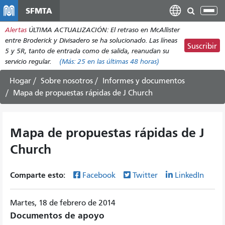
Pasar
SFMTA
Alt
al
nav
Alertas
ÚLTIMA ACTUALIZACIÓN: El retraso en McAllister
contenido
entre Broderick y Divisadero se ha solucionado. Las líneas
principal
Suscribir
5 y 5R, tanto de entrada como de salida, reanudan su
servicio regular.
(Más:
25
en las últimas 48 horas)
Hogar
Sobre nosotros
Informes y documentos
Mapa de propuestas rápidas de J Church
Mapa de propuestas rápidas de J
Church
Comparte esto:
Facebook
Twitter
LinkedIn
Martes, 18 de febrero de 2014
Documentos de apoyo