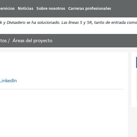
Pasar
ervicios
Noticias
Sobre nosotros
Carreras profesionales
al
contenido
y Divisadero se ha solucionado. Las líneas 5 y 5R, tanto de entrada como 
principal
tos
Áreas del proyecto
LinkedIn