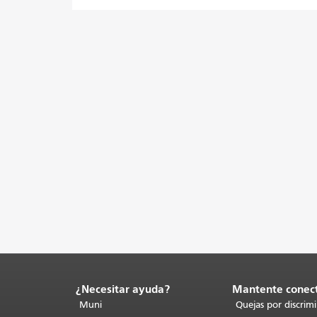
¿Necesitar ayuda?
Mantente conec
Fin
del
Muni
Quejas por discrim