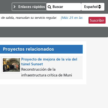
Enlaces rápidos
Español
de salida, reanudan su servicio regular.
(Más:
25
en las
Suscribir
Proyectos relacionados
Proyecto de mejora de la vía del
túnel Sunset
Reconstrucción de la
infraestructura crítica de Muni