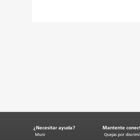
¿Necesitar ayuda?
Mantente conec
Fin
del
Muni
Quejas por discrim