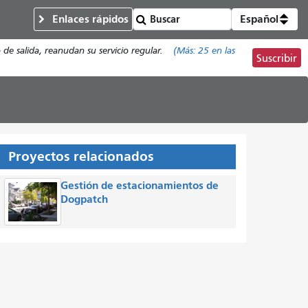
Enlaces rápidos
Español
de salida, reanudan su servicio regular.
(Más:
25
en las
Suscribir
Proyectos relacionados
Gestión de estacionamientos de
Dogpatch