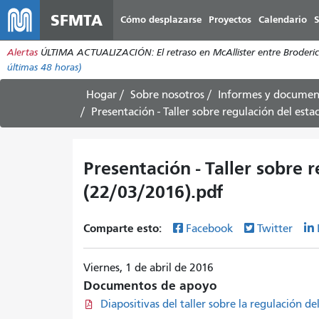
SFMTA
Cómo desplazarse
Proyectos
Calendario
S
Alertas
ÚLTIMA ACTUALIZACIÓN: El retraso en McAllister entre Broderick 
últimas 48 horas)
Hogar
Sobre nosotros
Informes y documen
Presentación - Taller sobre regulación del es
Presentación - Taller sobre 
(22/03/2016).pdf
Comparte esto:
Facebook
Twitter
Viernes, 1 de abril de 2016
Documentos de apoyo
Diapositivas del taller sobre la regulación