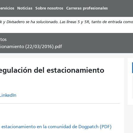
Pasar
ervicios
Noticias
Sobre nosotros
Carreras profesionales
al
contenido
y Divisadero se ha solucionado. Las líneas 5 y 5R, tanto de entrada como 
principal
tos
tacionamiento (22/03/2016).pdf
regulación del estacionamiento
LinkedIn
 del estacionamiento en la comunidad de Dogpatch (PDF)