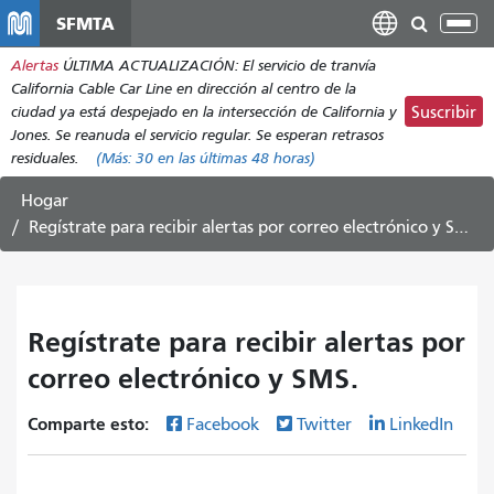
Pasar
SFMTA
Alt
al
nav
Alertas
ÚLTIMA ACTUALIZACIÓN: El servicio de tranvía
contenido
California Cable Car Line en dirección al centro de la
principal
ciudad ya está despejado en la intersección de California y
Suscribir
Jones. Se reanuda el servicio regular. Se esperan retrasos
residuales.
(Más:
30
en las últimas 48 horas)
Hogar
Regístrate para recibir alertas por correo electrónico y SMS.
Regístrate para recibir alertas por
correo electrónico y SMS.
Comparte esto:
Facebook
Twitter
LinkedIn