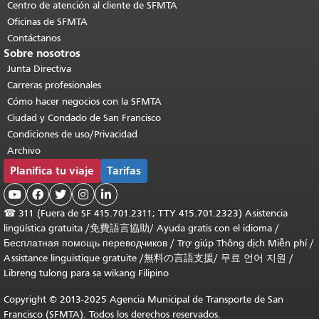
Centro de atención al cliente de SFMTA
Oficinas de SFMTA
Contáctanos
Sobre nosotros
Junta Directiva
Carreras profesionales
Cómo hacer negocios con la SFMTA
Ciudad y Condado de San Francisco
Condiciones de uso/Privacidad
Archivo
Planifica tu viaje
Tarifas





☎
311 (Fuera de SF 415.701.2311; TTY 415.701.2323) Asistencia
lingüística gratuita /
免費語言協助
/
Ayuda gratis con el idioma
/
Бесплатная помощь переводчиков
/
Trợ giúp Thông dịch Miễn phí
/
Assistance linguistique gratuite
/
無料の言語支援
/
무료 언어 지원
/
Libreng tulong para sa wikang Filipino
Copyright © 2013-2025 Agencia Municipal de Transporte de San
Francisco (SFMTA). Todos los derechos reservados.