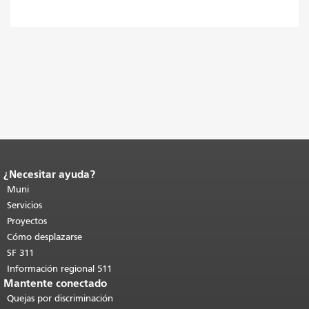
¿Necesitar ayuda?
Fin del contenido de la página.
El resto
de esta página se repite en todas las
Muni
páginas.
Volver al principio del
Servicios
contenido principal
.
Proyectos
Cómo desplazarse
SF 311
Información regional 511
Mantente conectado
Quejas por discriminación