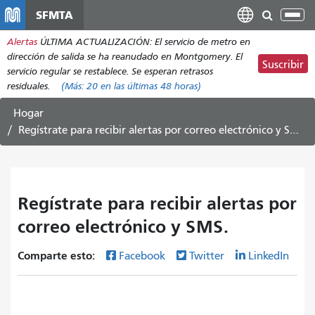
Pasar
SFMTA
Alt
al
nav
Alertas
ÚLTIMA ACTUALIZACIÓN: El servicio de metro en
contenido
dirección de salida se ha reanudado en Montgomery. El
principal
Suscribir
servicio regular se restablece. Se esperan retrasos
residuales.
(Más:
20
en las últimas 48 horas)
Hogar
Regístrate para recibir alertas por correo electrónico y SMS.
Regístrate para recibir alertas por
correo electrónico y SMS.
Comparte esto:
Facebook
Twitter
LinkedIn