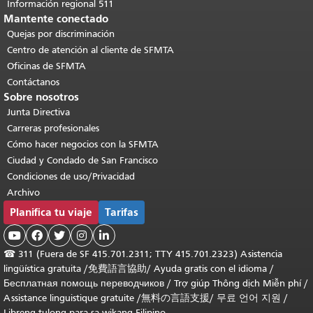
Información regional 511
Mantente conectado
Quejas por discriminación
Centro de atención al cliente de SFMTA
Oficinas de SFMTA
Contáctanos
Sobre nosotros
Junta Directiva
Carreras profesionales
Cómo hacer negocios con la SFMTA
Ciudad y Condado de San Francisco
Condiciones de uso/Privacidad
Archivo
Planifica tu viaje
Tarifas





☎
311 (Fuera de SF 415.701.2311; TTY 415.701.2323) Asistencia
lingüística gratuita /
免費語言協助
/
Ayuda gratis con el idioma
/
Бесплатная помощь переводчиков
/
Trợ giúp Thông dịch Miễn phí
/
Assistance linguistique gratuite
/
無料の言語支援
/
무료 언어 지원
/
Libreng tulong para sa wikang Filipino