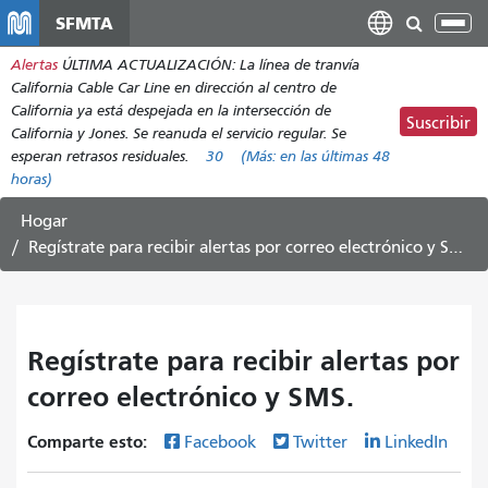
Pasar
SFMTA
Alt
al
nav
Alertas
ÚLTIMA ACTUALIZACIÓN: La línea de tranvía
contenido
California Cable Car Line en dirección al centro de
principal
California ya está despejada en la intersección de
Suscribir
California y Jones. Se reanuda el servicio regular. Se
esperan retrasos residuales.
30
(Más:
en las últimas 48
horas)
Hogar
Regístrate para recibir alertas por correo electrónico y SMS.
Regístrate para recibir alertas por
correo electrónico y SMS.
Comparte esto:
Facebook
Twitter
LinkedIn