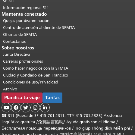
SF 311
Información regional 511
Mantente conectado
Quejas por discriminación
Centro de atención al cliente de SFMTA
Oficinas de SFMTA
Contáctanos
Sobre nosotros
Junta Directiva
Carreras profesionales
Cómo hacer negocios con la SFMTA
Ciudad y Condado de San Francisco
Condiciones de uso/Privacidad
Archivo
Planifica tu viaje
Tarifas





☎
311 (Fuera de SF 415.701.2311; TTY 415.701.2323) Asistencia
lingüística gratuita /
免費語言協助
/
Ayuda gratis con el idioma
/
Бесплатная помощь переводчиков
/
Trợ giúp Thông dịch Miễn phí
/
Assistance linguistique gratuite
/
無料の言語支援
/
무료 언어 지원
/