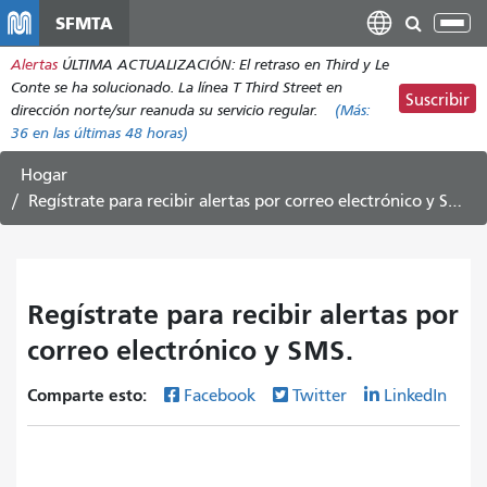
Pasar
SFMTA
Alt
al
nav
Alertas
ÚLTIMA ACTUALIZACIÓN: El retraso en Third y Le
contenido
Conte se ha solucionado. La línea T Third Street en
principal
Suscribir
dirección norte/sur reanuda su servicio regular.
(Más:
36
en las últimas 48 horas)
Hogar
Regístrate para recibir alertas por correo electrónico y SMS.
Regístrate para recibir alertas por
correo electrónico y SMS.
Comparte esto:
Facebook
Twitter
LinkedIn