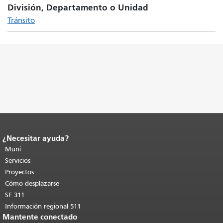
División, Departamento o Unidad
Tránsito
¿Necesitar ayuda?
Fin del contenido de la página.
El resto
de esta página se repite en todas las
Muni
páginas.
Volver al principio del
Servicios
contenido principal
.
Proyectos
Cómo desplazarse
SF 311
Información regional 511
Mantente conectado