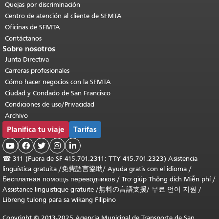
Quejas por discriminación
Centro de atención al cliente de SFMTA
Oficinas de SFMTA
Contáctanos
Sobre nosotros
Junta Directiva
Carreras profesionales
Cómo hacer negocios con la SFMTA
Ciudad y Condado de San Francisco
Condiciones de uso/Privacidad
Archivo
Planifica tu viaje
Tarifas





☎
311 (Fuera de SF 415.701.2311; TTY 415.701.2323) Asistencia
lingüística gratuita /
免費語言協助
/
Ayuda gratis con el idioma
/
Бесплатная помощь переводчиков
/
Trợ giúp Thông dịch Miễn phí
/
Assistance linguistique gratuite
/
無料の言語支援
/
무료 언어 지원
/
Libreng tulong para sa wikang Filipino
Copyright © 2013-2025 Agencia Municipal de Transporte de San