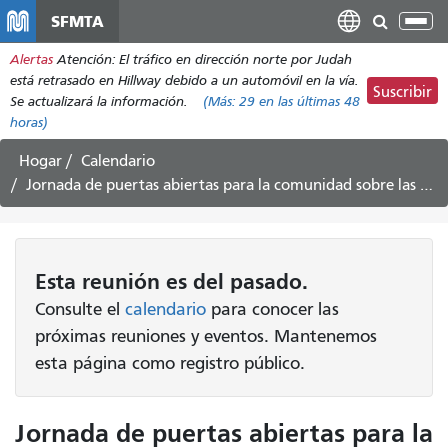
Pasar
SFMTA
Alt
al
nav
Alertas
Atención: El tráfico en dirección norte por Judah
contenido
está retrasado en Hillway debido a un automóvil en la vía.
principal
Suscribir
Se actualizará la información.
(Más:
29
en las últimas 48
horas)
Hogar
Calendario
Jornada de puertas abiertas para la comunidad sobre las mejoras en el paisaje urbano de Potrero
Esta
reunión
es del pasado.
Consulte el
calendario
para conocer las
próximas reuniones y eventos. Mantenemos
esta página como registro público.
Jornada de puertas abiertas para la