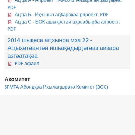
Ацҵа А - Апроект 11-6-2013 Аизара анҵамҭақәа.
PDF
Ацҵа Б - Иҿыцыз аԥҟарақәа рпроект. PDF
Ацҵа С - БОК ашықәстәи аҳасабырба апроект.
PDF
2014 шықәса аԥхынра мза 22 -
Аҵыхәтәантәи ишьақәдырӷәӷәаз аизара
азгәаҭақәа
PDF афаил
Акомитет
SFMTA Абондқәа Рхылаԥшратә Комитет (BOC)