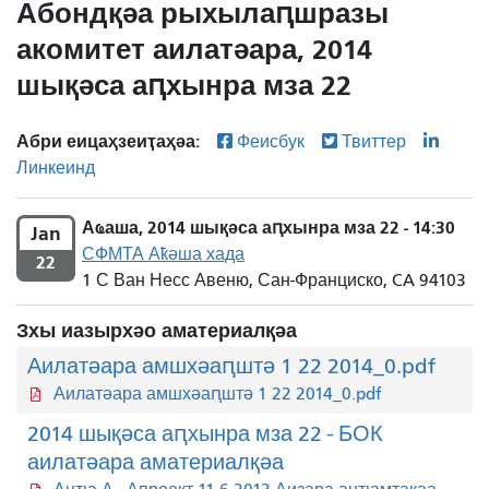
Абондқәа рыхылаԥшразы
акомитет аилатәара, 2014
шықәса аԥхынра мза 22
Абри еицаҳзеиҭаҳәа:
Феисбук
Твиттер
Линкеинд
Аҩаша, 2014 шықәса аԥхынра мза 22 - 14:30
Jan
СФМТА Аҟәша хада
22
1 С Ван Несс Авеню, Сан-Франциско, CA 94103
Зхы иазырхәо аматериалқәа
Аилатәара амшхәаԥштә 1 22 2014_0.pdf
Аилатәара амшхәаԥштә 1 22 2014_0.pdf
2014 шықәса аԥхынра мза 22 - БОК
аилатәара аматериалқәа